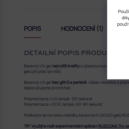
Použí
dík
použi
POPIS
HODNOCENÍ (1)
D
DETAILNÍ POPIS PRODUKTU
Barevný UV gel
nejvyšší kvality
s úžasnou konzistencí a s
gelu při práci je nižší.
Barevný UV gel
bez glitrů a perletě.
Vůbec nestéká a práce 
doporučujeme promíchat.
Polymerizace v UV lampě: 120 sekund
Polymerizace v CCFL lampě: 60-90 sekund
Podívejte se na celou nabídku barevných UV/LED gelů 
TIP: Využijte naši experimentální aplikaci
RUSCONA Try-o