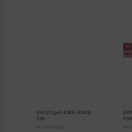
TIP
NO 
UV/LED gel LASER LEMON
EXP
236
FO
SKLADEM
(6 ks)
SKL