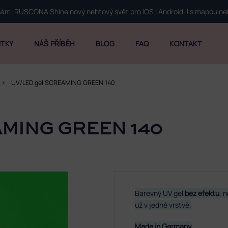
 nám. RUSCONA Shine nový nehtový svět pro iOS i Android. I s mapou n
ITKY
NÁŠ PŘÍBĚH
BLOG
FAQ
KONTAKT
UV/LED gel SCREAMING GREEN 140
MING GREEN 140
Barevný UV gel
bez efektu
, 
už v jedné vrstvě.
Made in Germany