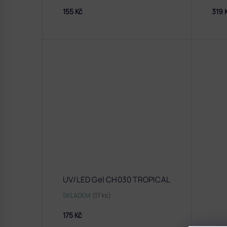
155 Kč
319 
UV/LED Gel CH030 TROPICAL
SKLADEM
(17 ks)
175 Kč