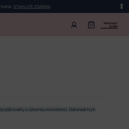
ehtařek.
STAHUJTE ZDARMA
.
PRÁZDNÝ
KOŠÍK
nejvyšší kvality s výbornou konzistencí. Dokonalé krytí