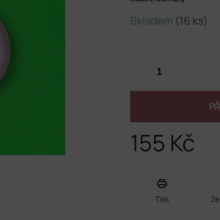
Skladem
(16 ks)
PŘ
155 Kč
Měrná
cena:
Tisk
Ze