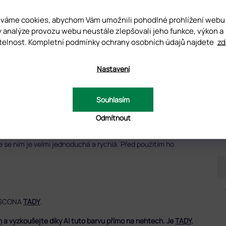
váme cookies, abychom Vám umožnili pohodlné prohlížení webu
y analýze provozu webu neustále zlepšovali jeho funkce, výkon a
telnost. Kompletní podmínky ochrany osobních údajů najdete
zd
ISKUZE
Nastavení
D
Souhlasím
vynikajícími krycími vlastnostmi
už v jedné vrstvě, takže spotřeba UV
Odmítnout
se ním je velmi jednoduchá a rychlá. Před použitím ho
RUSCONA
TADY
.
n
a vyzkoušejte díky AI tuto barvu přímo na nehtech. Je
TADY
.