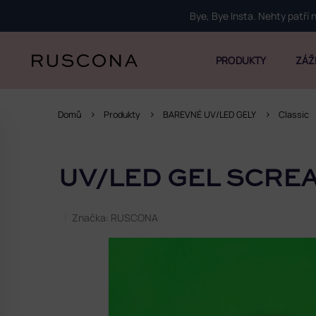
Přejít
Bye, Bye Insta. Nehty patří
na
obsah
PRODUKTY
ZÁŽ
Domů
Produkty
BAREVNÉ UV/LED GELY
Classic
P
o
UV/LED GEL SCREA
s
t
r
Značka:
RUSCONA
a
n
n
í
p
a