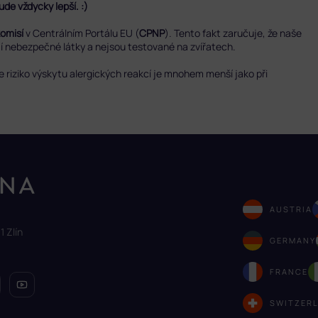
de vždycky lepší. :)
komisí
v Centrálním Portálu EU (
CPNP
). Tento fakt zaručuje, že naše
ují nebezpečné látky a nejsou testované na zvířatech.
že riziko výskytu alergických reakcí je mnohem menší jako při
AUSTRIA
1 Zlín
GERMANY
FRANCE
SWITZER