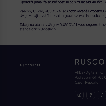
Upozorňujeme, že skutečnost se od simulace bude lišit. Bu
Všechny UV gely RUSCONA jsou
notifikované Evropskou 
UV gely mají prvotřídní kvalitu, jsou bez kyselin, neobsah
Také jsou všechny UV gely RUSCONA
hypoalergenní
, tak
standardních UV gelech.
Z
á
p
a
INSTAGRAM
t
All Day Digital s.r.o.
í
Pod Strání 751, 760 0
Czech Republic