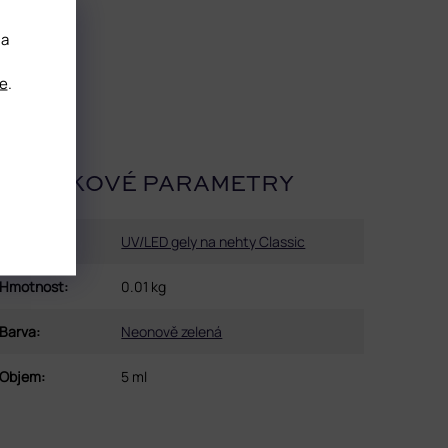
 a
e
.
OPLŇKOVÉ PARAMETRY
Kategorie
:
UV/LED gely na nehty Classic
Hmotnost
:
0.01 kg
Barva
:
Neonově zelená
Objem
:
5 ml