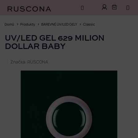
Přejít
na
Domů
Produkty
BAREVNÉ UV/LED GELY
Classic
obsah
UV/LED GEL 629 MILION
DOLLAR BABY
Značka:
RUSCONA