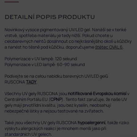
DETAILNÍ POPIS PRODUKTU
Novinkový vysoce pigmentovaný UV/LED gel.
Nanáší se v tenké
vrstvě, spotřeba materiálu je tedy nižší. Pokud chcete u
celobarevných nehtů dosáhnout co nejkrásnějšího okolí u kůžičky
a nanést ho těsně pod kůžičku, doporučujeme
štětec OVAL 6
.
Polymerizace v UV lampě: 120 sekund
Polymerizace v LED lampě: 60-90 sekund
Podívejte se na celou nabídku barevných UV/LED gelů
RUSCONA
TADY
.
Všechny UV gely RUSCONA jsou
notifikované Evropskou komisí
v
Centrálním Portálu EU (
CPNP
). Tento fakt zaručuje, že naše UV
gely mají prvotřídní kvalitu, jsou bez kyselin, neobsahují
nebezpečné látky a nejsou testované na zvířatech.
Také jsou všechny UV gely RUSCONA
hypoalergenní
, takže riziko
výskytu alergických reakcí je mnohem menší jako při
standardních UV gelech.