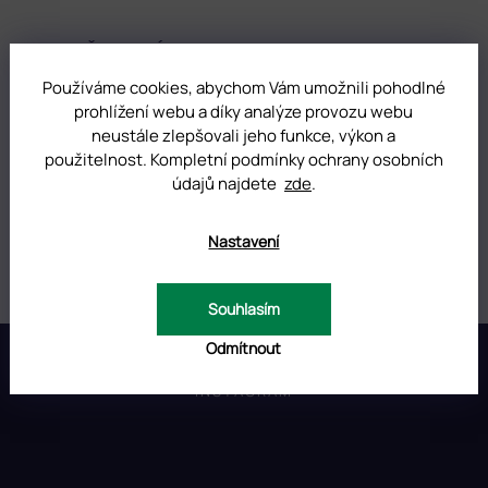
DOPLŇKOVÉ PARAMETRY
Používáme cookies, abychom Vám umožnili pohodlné
prohlížení webu a díky analýze provozu webu
Kategorie
:
UV/LED gely na nehty Classic
neustále zlepšovali jeho funkce, výkon a
použitelnost. Kompletní podmínky ochrany osobních
Hmotnost
:
0.01 kg
údajů najdete
zde
.
Barva
:
Zelená
Nastavení
Objem
:
5 ml
Souhlasím
Z
Odmítnout
á
p
INSTAGRAM
a
t
í