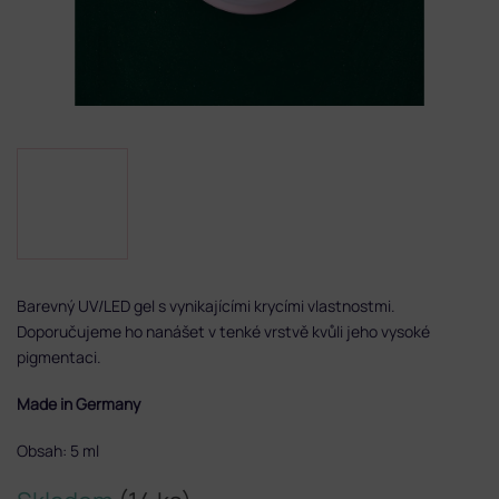
Barevný UV/LED gel s vynikajícími krycími vlastnostmi.
Doporučujeme ho nanášet v tenké vrstvě kvůli jeho vysoké
pigmentaci.
Made in Germany
Obsah: 5 ml