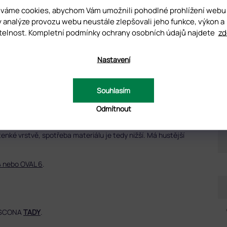
váme cookies, abychom Vám umožnili pohodlné prohlížení webu
y analýze provozu webu neustále zlepšovali jeho funkce, výkon a
telnost. Kompletní podmínky ochrany osobních údajů najdete
zd
Nastavení
UZE (1)
Souhlasím
Odmítnout
D
tenké vrstvě, spotřeba materiálu je tedy nižší. Má hustější
4 nebo OVAL 6
.
RUSCONA
TADY
.