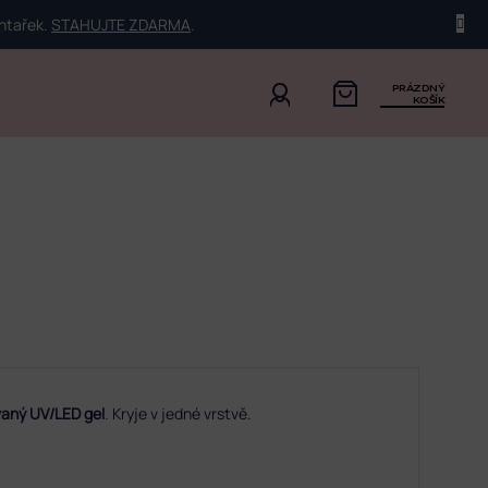
ehtařek.
STAHUJTE ZDARMA
.
PRÁZDNÝ
KOŠÍK
aný UV/LED gel
. Kryje v jedné vrstvě.