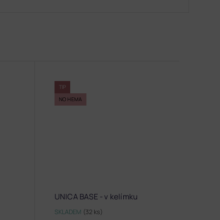
TIP
NO HEMA
UNICA BASE - v kelímku
SKLADEM
(32 ks)