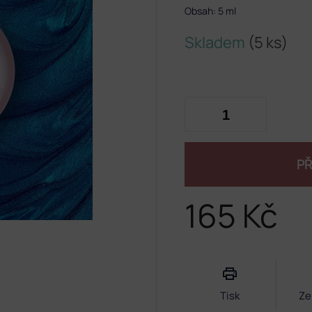
Obsah: 5 ml
Skladem
(5 ks)
PŘ
165 Kč
Měrná
cena:
Tisk
Ze