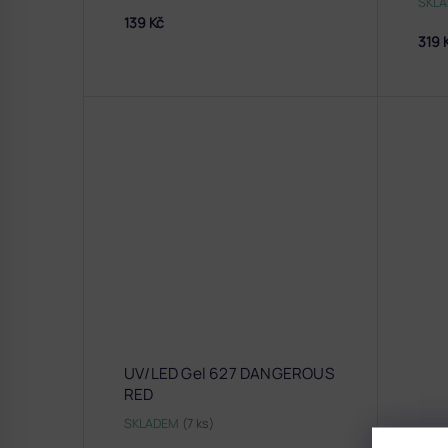
SKL
139 Kč
319 
UV/LED Gel 627 DANGEROUS
RED
SKLADEM
(7 ks)