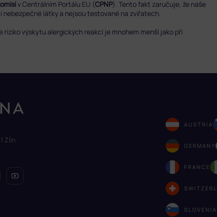
komisí
v Centrálním Portálu EU (
CPNP
). Tento fakt zaručuje, že naše
ují nebezpečné látky a nejsou testované na zvířatech.
že riziko výskytu alergických reakcí je mnohem menší jako při
AUSTRIA
1 Zlín
GERMANY
FRANCE
SWITZER
SLOVENI