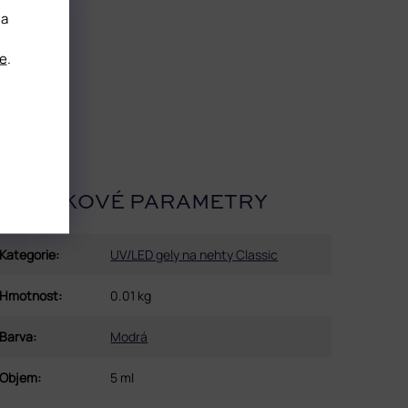
 a
e
.
OPLŇKOVÉ PARAMETRY
Kategorie
:
UV/LED gely na nehty Classic
Hmotnost
:
0.01 kg
Barva
:
Modrá
Objem
:
5 ml