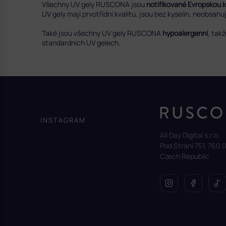
Všechny UV gely RUSCONA jsou
notifikované Evropskou 
UV gely mají prvotřídní kvalitu, jsou bez kyselin, neobsah
Také jsou všechny UV gely RUSCONA
hypoalergenní
, tak
standardních UV gelech.
Z
á
p
a
INSTAGRAM
t
All Day Digital s.r.o.
í
Pod Strání 751, 760 0
Czech Republic