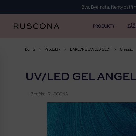
Přejít
Bye, Bye Insta. Nehty patří
na
obsah
PRODUKTY
ZÁŽ
Domů
Produkty
BAREVNÉ UV/LED GELY
Classic
P
o
UV/LED GEL ANGEL
s
t
r
Značka:
RUSCONA
a
n
n
í
p
a