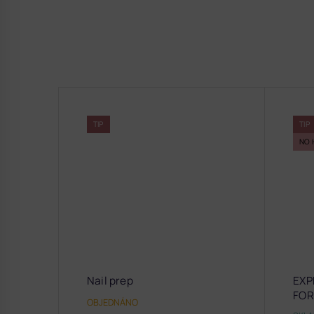
TIP
TIP
NO 
Nail prep
EXP
FO
OBJEDNÁNO