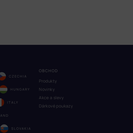
OBCHOD
CZECHIA
Produkty
Novinky
HUNGARY
Akce a slevy
ITALY
Dárkové poukazy
LAND
A
SLOVAKIA