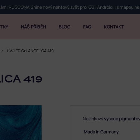
 nám. RUSCONA Shine nový nehtový svět pro iOS i Android. I s mapou n
ITKY
NÁŠ PŘÍBĚH
BLOG
FAQ
KONTAKT
UV/LED Gel ANGELICA 419
ICA 419
Novinkový
vysoce pigmentov
Made in Germany