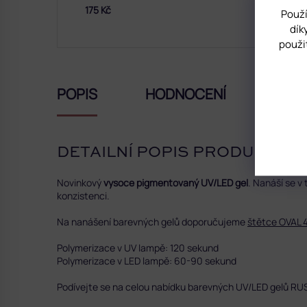
175 Kč
Použí
dík
použi
POPIS
HODNOCENÍ
DISK
DETAILNÍ POPIS PRODUKTU
Novinkový
vysoce pigmentovaný UV/LED gel
.
Nanáší se v 
konzistenci.
Na nanášení barevných gelů doporučujeme
štětce OVAL 
Polymerizace v UV lampě: 120 sekund
Polymerizace v LED lampě: 60-90 sekund
Podívejte se na celou nabídku barevných UV/LED gelů 