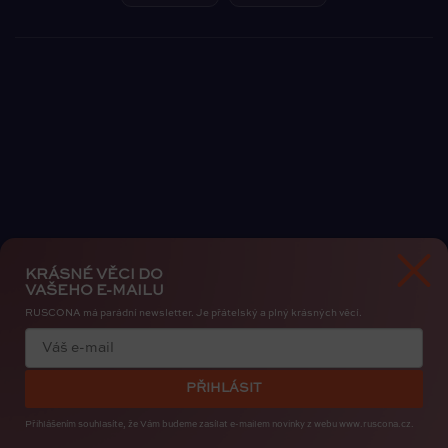
KRÁSNÉ VĚCI DO
VAŠEHO E-MAILU
RUSCONA má parádní newsletter. Je přátelský a plný krásných věcí.
Zásady ochrany osobních údajů
Cookies
PŘIHLÁSIT
Copyright 2026
RUSCONA Česko
. Všechna práva vyhrazena.
Upravit nastavení cookies
Přihlášením souhlasíte, že Vám budeme zasílat e-mailem novinky
z webu www.ruscona.cz.
Created by
Shoptak.cz