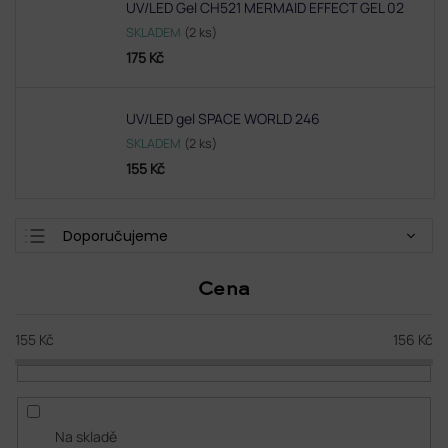
UV/LED Gel CH521 MERMAID EFFECT GEL 02
SKLADEM
(2 ks)
175 Kč
UV/LED gel SPACE WORLD 246
SKLADEM
(2 ks)
155 Kč
Ř
Doporučujeme
a
Nejlevnější
z
Cena
e
Nejdražší
n
Nejprodávanější
í
155
Kč
156
Kč
p
Abecedně
r
o
d
Na skladě
u