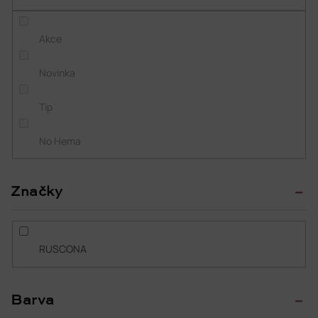
k
t
Akce
ů
Novinka
Tip
No Hema
Značky
RUSCONA
Barva