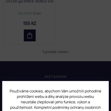
UV/LED gel SPACE WORLD 246
u
k
t
SKLADEM
(2 ks)
ů
155 Kč
1
položek celkem
O
v
l
Z
á
á
d
p
INSTAGRAM
a
a
c
t
í
Používáme cookies, abychom Vám umožnili pohodlné
í
p
r
prohlížení webu a díky analýze provozu webu
v
neustále zlepšovali jeho funkce, výkon a
k
použitelnost. Kompletní podmínky ochrany osobních
y