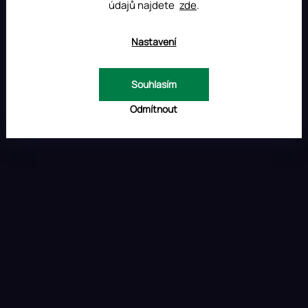
údajů najdete
zde
.
v
ý
p
Nastavení
i
s
u
Souhlasím
Odmítnout