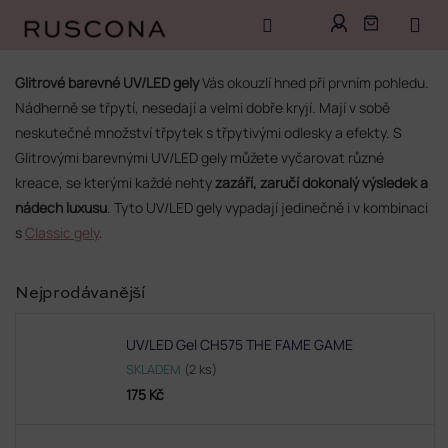
Přejít
na
Glitrové barevné UV/LED gely
Vás okouzlí hned při prvním pohledu.
obsah
Nádherně se třpytí, nesedají a velmi dobře kryjí. Mají v sobě
neskutečné množství třpytek s třpytivými odlesky a efekty. S
Glitrovými barevnými UV/LED gely můžete vyčarovat různé
kreace, se kterými každé nehty
zazáří, zaručí dokonalý výsledek a
nádech luxusu
. Tyto UV/LED gely vypadají jedinečně i v kombinaci
s
Classic gely
.
Nejprodávanější
UV/LED Gel CH575 THE FAME GAME
SKLADEM
(2 ks)
175 Kč