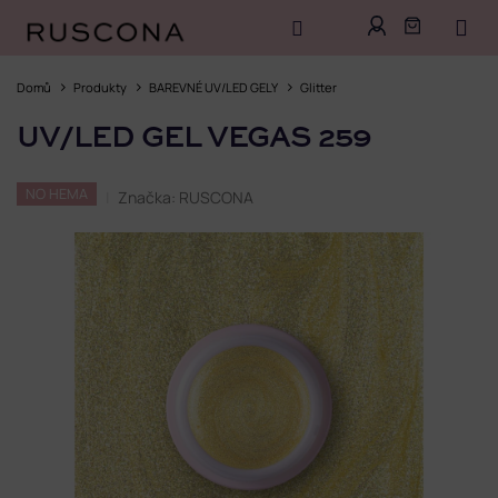
Přejít
na
Domů
Produkty
BAREVNÉ UV/LED GELY
Glitter
obsah
UV/LED GEL VEGAS 259
NO HEMA
Značka:
RUSCONA