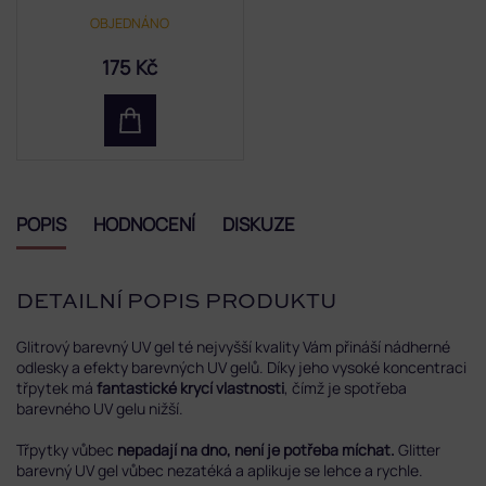
OBJEDNÁNO
175 Kč
POPIS
HODNOCENÍ
DISKUZE
DETAILNÍ POPIS PRODUKTU
Glitrový barevný UV gel té nejvyšší kvality Vám přináší nádherné
odlesky a efekty barevných UV gelů. Díky jeho vysoké koncentraci
třpytek má
fantastické krycí vlastnosti
, čímž je spotřeba
barevného UV gelu nižší.
Třpytky vůbec
nepadají na dno, není je potřeba míchat.
Glitter
barevný UV gel vůbec nezatéká a aplikuje se lehce a rychle.