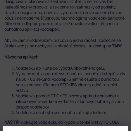
designování, plánování a testování. Chtěli jsme pro vás ten
nejlepší možný produkt, a tak jsme to vzali hezky od podlahy.
Navrhli design archů, navrhli a vyrobili zcela nové balení a hlavně
použili nejmodernější tiskovou technologii na vodolepky samotné.
Díky ní se odlepuje pouze motiv, což dovoluje velice přesnou a
pohodlnou aplikaci vodolepek.
Aby se vám s vodolepkami pracovalo jedna radost, společně se
Staleksem jsme nachystali aplikační pinzetu. Je dostupná
TADY
.
Návod na aplikaci:
Vodolepku aplikujte do výpotku libovolného gelu.
Vybraný motiv opatrně vystřihněte a ponořte do teplé vody
na 30 - 60 sekund. Vodolepku jemně osušte o buničitou
vatu a pomocí Glamora STICKIES pinzety oddělte lepící
vrstvu.
Vodolepku pomocí STICKIES pinzety aplikujte na nehet a
silikonovým kopýtkem vytlačte vzduchové bublinky a vodu
zespod vodolepky.
Vodolepku nechejte uschnout a zafixujte leskem.
NÁŠ TIP:
Aplikujte vodolepku do výpotku tenké vrstvy
FOIL GEL
CLEAR
.