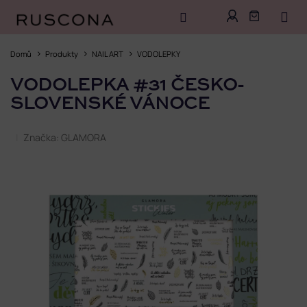
Přejít
na
Domů
Produkty
NAIL ART
VODOLEPKY
obsah
VODOLEPKA #31 ČESKO-
SLOVENSKÉ VÁNOCE
Značka:
GLAMORA