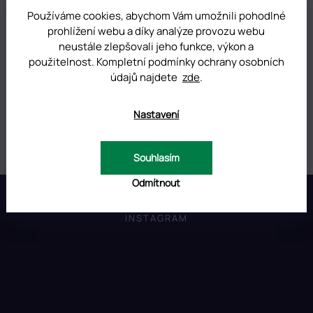
Používáme cookies, abychom Vám umožnili pohodlné
prohlížení webu a díky analýze provozu webu
DOPLŇKOVÉ PARAMETRY
neustále zlepšovali jeho funkce, výkon a
použitelnost. Kompletní podmínky ochrany osobních
Kategorie
:
Vodolepky na nehty
údajů najdete
zde
.
Hmotnost
:
0.01 kg
Nastavení
Položka byla vyprodána…
Souhlasím
Z
Odmítnout
á
p
INSTAGRAM
a
t
í