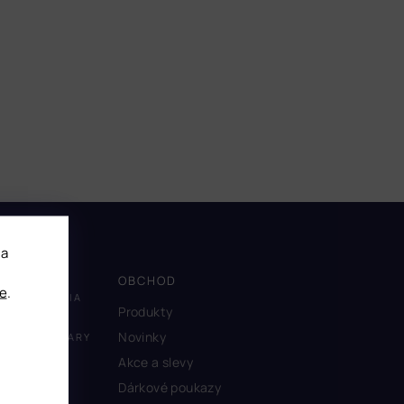
 a
OBCHOD
e
.
CZECHIA
Produkty
Novinky
HUNGARY
Akce a slevy
ITALY
Dárkové poukazy