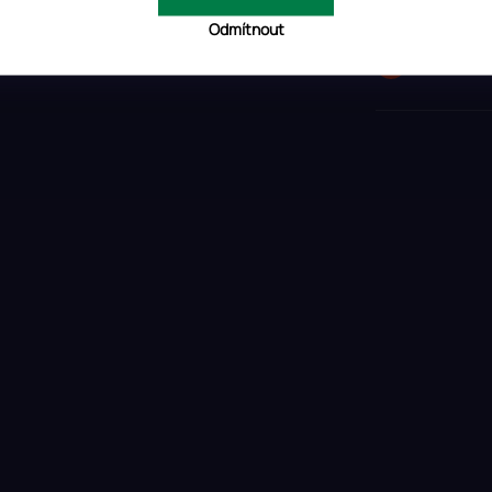
SWITZER
Odmítnout
SLOVENI