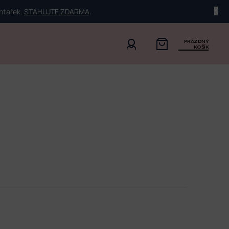
ehtařek.
STAHUJTE ZDARMA
.
PRÁZDNÝ
KOŠÍK