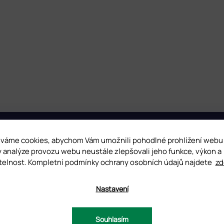
váme cookies, abychom Vám umožnili pohodlné prohlížení webu
y analýze provozu webu neustále zlepšovali jeho funkce, výkon a
telnost. Kompletní podmínky ochrany osobních údajů najdete
zd
AUSTRIA
1 Zlín
GERMANY
Nastavení
FRANCE
Souhlasím