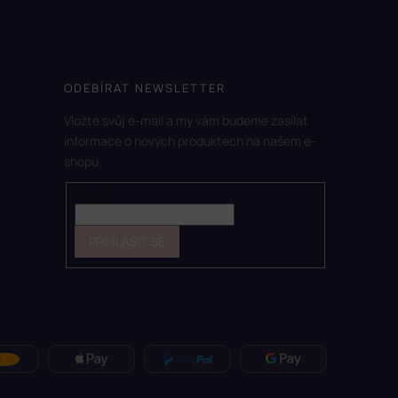
ODEBÍRAT NEWSLETTER
Vložte svůj e-mail a my vám budeme zasílat
informace o nových produktech na našem e-
shopu.
E-mail
PŘIHLÁSIT SE