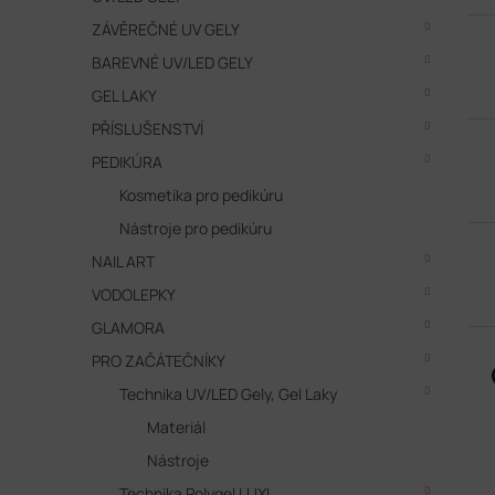
n
ZÁVĚREČNÉ UV GELY
e
l
BAREVNÉ UV/LED GELY
GEL LAKY
PŘÍSLUŠENSTVÍ
PEDIKÚRA
Kosmetika pro pedikúru
Nástroje pro pedikúru
NAIL ART
VODOLEPKY
GLAMORA
PRO ZAČÁTEČNÍKY
Technika UV/LED Gely, Gel Laky
Materiál
Nástroje
Technika Polygel LUXI