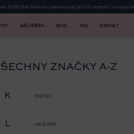
 nám. RUSCONA Shine nový nehtový svět pro iOS i Android. I s mapou n
ITKY
NÁŠ PŘÍBĚH
BLOG
FAQ
KONTAKT
ŠECHNY ZNAČKY A-Z
K
KINETICS
L
LAK SLIDER