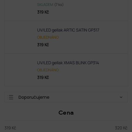
SKLADEM
(7 ks)
319 Kč
UV/LED gellak ARTIC SATIN GP317
OBJEDNÁNO
319 Kč
UV/LED gellak XMAS BLINK GP314
OBJEDNÁNO
319 Kč
Ř
Doporučujeme
a
Nejlevnější
z
Cena
e
Nejdražší
n
Nejprodávanější
í
319
Kč
320
Kč