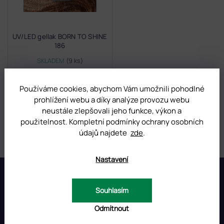
UV/LED gellak BORN TO SHINE
186
SKLADEM
(9 ks)
319 Kč
Používáme cookies, abychom Vám umožnili pohodlné
prohlížení webu a díky analýze provozu webu
neustále zlepšovali jeho funkce, výkon a
použitelnost. Kompletní podmínky ochrany osobních
údajů najdete
zde
.
3
položek celkem
O
v
Nastavení
l
Z
á
á
d
p
INSTAGRAM
a
Souhlasím
a
c
t
Odmítnout
í
í
p