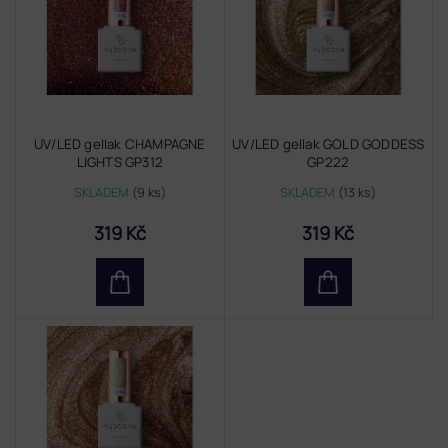
i
s
p
r
o
d
UV/LED gellak CHAMPAGNE
UV/LED gellak GOLD GODDESS
u
LIGHTS GP312
GP222
k
t
SKLADEM
(9 ks)
SKLADEM
(13 ks)
ů
319 Kč
319 Kč