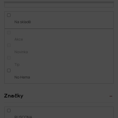
p
Abecedně
r
o
d
Na skladě
u
k
t
Akce
ů
Novinka
Tip
No Hema
Značky
RUSCONA