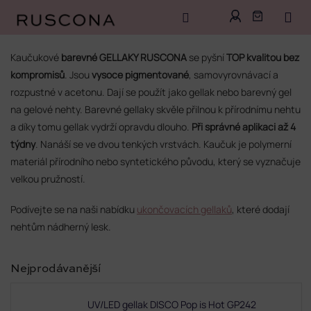
Přejít
na
Kaučukové
barevné GELLAKY RUSCONA
se pyšní
TOP kvalitou bez
obsah
kompromisů
. Jsou
vysoce pigmentované
, samovyrovnávací a
rozpustné v acetonu. Dají se použít jako gellak nebo barevný gel
na gelové nehty. Barevné gellaky skvěle přilnou k přírodnímu nehtu
a díky tomu gellak vydrží opravdu dlouho.
Při správné aplikaci až 4
týdny
. Nanáší se ve dvou tenkých vrstvách. Kaučuk je polymerní
materiál přírodního nebo syntetického původu, který se vyznačuje
velkou pružností.
Podívejte se na naši nabídku
ukončovacích gellaků
, které dodají
nehtům nádherný lesk.
Nejprodávanější
UV/LED gellak DISCO Pop is Hot GP242