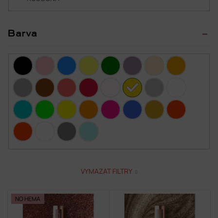
Barva
VYMAZAT FILTRY
V
NO HEMA
ý
p