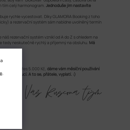
vám tím celý harmonogram.
Jednoduše jim nastavíte
řebuje rychle vycestovat. Díky GLAMORA Booking z toho
cky) a rezervační systém sám nabídne uvolněný termín
e náš rezervační systém vznikl od A do Z s ohledem na
je tedy neskutečně rychlý a příjemný na obsluhu.
Má
 a
3 měsíce) přes 5.000 Kč,
dáme vám měsíční používání
e
.
é i budoucí. A to se, přátele, vyplatí. :)