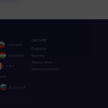
OBCHOD
CZECHIA
Produkty
Novinky
HUNGARY
Akce a slevy
ITALY
Dárkové poukazy
LAND
A
SLOVAKIA