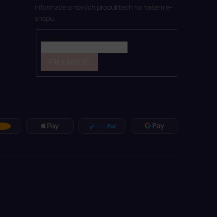
informace o nových produktech na našem e-
shopu.
E-mail
PŘIHLÁSIT SE