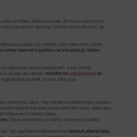
uváte návštěvu. Zákaznice píše, že musí zrušit termín,
ohli pokračovat dál a dál. Občas má člověk pocit, že
šlenka byla spojit síly s někým, kdo rezervační systém
o online rezervační systémy na trhu existují, nikoho
o by odpovídalo jejich představám. A tak vznikla
í a nevadí vám detaily,
mrkněte na
web Bookingu
do
igitalizace pouštět, prosím, tady jsou:
ervace takzvaně z ulice. Mají ustálenou zákaznickou skupinu
tavíte veřejně svůj web a rezervační link a bác, rezervace
 nehtařkám se to nehodí vůbec.
íny.
Stanovíte termíny a hodiny, ve kterých budete
ek. Tak například můžete klientovi
nastavit přesné časy,
te, aby vám “blokovali” odpolední časy, časová okna