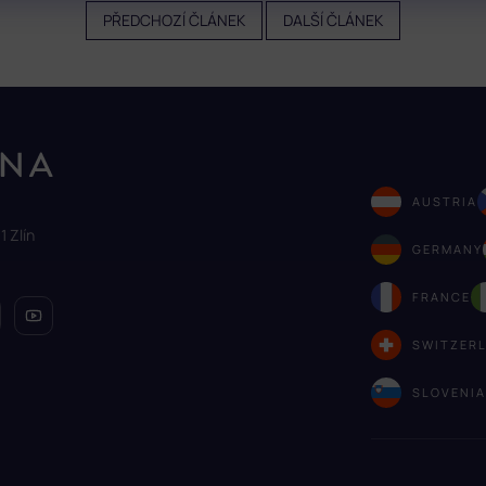
PŘEDCHOZÍ ČLÁNEK
DALŠÍ ČLÁNEK
AUSTRIA
1 Zlín
GERMANY
FRANCE
SWITZER
SLOVENI