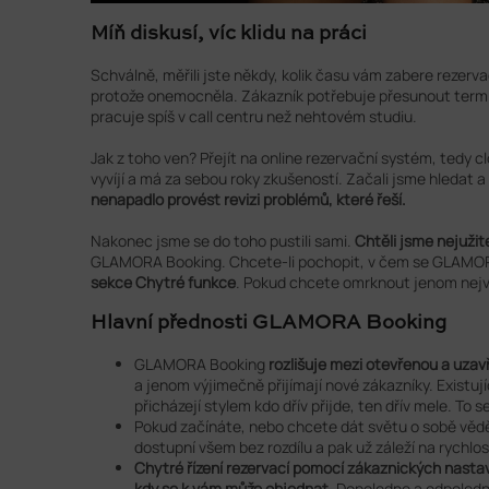
Míň diskusí, víc klidu na práci
Schválně, měřili jste někdy, kolik času vám zabere rezerv
protože onemocněla. Zákazník potřebuje přesunout termín
pracuje spíš v call centru než nehtovém studiu.
Jak z toho ven? Přejít na online rezervační systém, tedy c
vyvíjí a má za sebou roky zkušeností. Začali jsme hledat a
nenapadlo provést revizi problémů, které řeší.
Nakonec jsme se do toho pustili sami.
Chtěli jsme nejužit
GLAMORA Booking. Chcete-li pochopit, v čem se GLAMORA B
sekce Chytré funkce
. Pokud chcete omrknout jenom nejvě
Hlavní přednosti GLAMORA Booking
GLAMORA Booking
rozlišuje mezi otevřenou a uza
a jenom výjimečně přijímají nové zákazníky. Existuj
přicházejí stylem kdo dřív přijde, ten dřív mele. T
Pokud začínáte, nebo chcete dát světu o sobě vědě
dostupní všem bez rozdílu a pak už záleží na rychlo
Chytré řízení rezervací pomocí zákaznických nastav
kdy se k vám může objednat.
Dopoledne a odpoledne