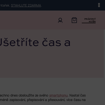
ehtařek.
STAHUJTE ZDARMA
.
PRÁZDNÝ
KOŠÍK
Ušetříte čas a
 všechno dnes obsloužíte ze svého
smartphonu
. Nastal čas
 méně zapisování, přepisování a přesouvání, více času na