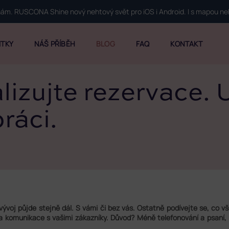
 nám. RUSCONA Shine nový nehtový svět pro iOS i Android. I s mapou n
ITKY
NÁŠ PŘÍBĚH
BLOG
FAQ
KONTAKT
lizujte rezervace. 
práci.
c, vývoj půjde stejně dál. S vámi či bez vás. Ostatně podívejte se, co
 a komunikace s vašimi zákazníky. Důvod? Méně telefonování a psaní,