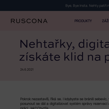
Přejít
Bye, Bye Insta. Nehty patří
na
obsah
PRODUKTY
ZÁŽ
Nehtařky, digita
získáte klid na 
24.6.2021
Pokrok nezastavíš, říká se. I kdybyste se bránili sebeví
posunout se dál a digitalizovat systém správy rezervací
práci. Jak? Chytře.