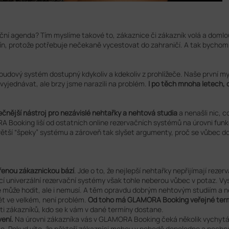
ační agenda? Tím myslíme takové to, zákaznice či zákazník volá a domlo
, protože potřebuje nečekaně vycestovat do zahraničí. A tak bychom m
loudový systém dostupný kdykoliv a kdekoliv z prohlížeče. Naše první my
 vyjednávat, ale brzy jsme narazili na problém.
I po těch mnoha letech, c
ečnější nástroj pro nezávislé nehtařky a nehtová studia
a nenašli nic, c
ooking liší od ostatních online rezervačních systémů na úrovni funkc
tší “špeky” systému a zároveň tak slyšet argumenty, proč se vůbec do d
vřenou zákaznickou bází
. Jde o to, že nejlepší nehtařky nepřijímají rez
ící univerzální rezervační systémy však tohle neberou vůbec v potaz. Vys
o se může hodit, ale i nemusí. A těm opravdu dobrým nehtovým studiím a
t ve velkém, není problém.
Od toho má GLAMORA Booking veřejné term
sti zákazníků, kdo se k vám v dané termíny dostane.
ení.
Na úrovni zákazníka vás v GLAMORA Booking čeká několik vychytáv
. Pokud víte, že někteří zákazníci mohou v pohodě dopoledne a nechce