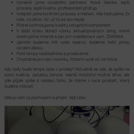
Vyměnili jsme výrobního partnera. Nová fabrika, lepší
procesy, lepší kvalita, profesionální přístup.
Vylepšili jsme kontrolní procesy a měření. Vše testujeme 2x
tolik, co dříve. Víc už to asi ani nejde.
Přísně kontrolujeme kvalitu vstupních komponent.
V další kroku dorazí vzorky aktualizovaných lamp, které
otestujeme interně a pár jich rozešleme k vám. ZDARMA.
Jakmile budeme mít vaše reakce, budeme řešit plnou
výrobní dávku.
Poté lampy naskladníme a prodáváme.
Chystáme pro vás i novinku. Pozorní uvidí víc na fotce.
Kdy tedy bude lampa zase v prodeji? Aktuálně se zdá, že spíše na
konci května, začátku června. Menší množství možná dříve, ale
zde půjde spíše o validaci toho, že máme v ruce produkt, který
budete milovat.
Děkuji vám za pochopení a přízeň. Váš Libor.