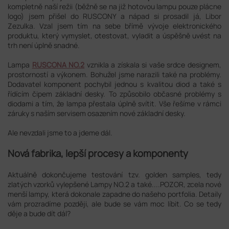
kompletně naší režii (běžně se na již hotovou lampu pouze plácne
logo) jsem přišel do RUSCONY a nápad si prosadil já, Libor
Zezulka. Vzal jsem tím na sebe břímě vývoje elektronického
produktu, který vymyslet, otestovat, vyladit a úspěšně uvést na
trh není úplně snadné.
Lampa
RUSCONA NO.2
vznikla a získala si vaše srdce designem,
prostorností a výkonem. Bohužel jsme narazili také na problémy.
Dodavatel komponent pochybil jednou s kvalitou diod a také s
řídícím čipem základní desky. To způsobilo občasné problémy s
diodami a tím, že lampa přestala úplně svítit. Vše řešíme v rámci
záruky s naším servisem osazením nové základní desky.
Ale nevzdali jsme to a jdeme dál.
Nová fabrika, lepší procesy a komponenty
Aktuálně dokončujeme testování tzv. golden samples, tedy
zlatých vzorků vylepšené Lampy NO.2 a také....POZOR, zcela nové
menší lampy, která dokonale zapadne do našeho portfolia. Detaily
vám prozradíme později, ale bude se vám moc líbit. Co se tedy
děje a bude dít dál?