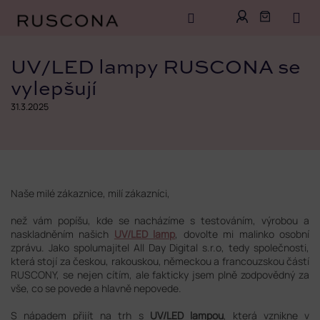
Přejít
na
UV/LED lampy RUSCONA se
obsah
vylepšují
31.3.2025
Naše milé zákaznice, milí zákazníci,
než vám popíšu, kde se nacházíme s testováním, výrobou a
naskladněním našich
UV/LED lamp
, dovolte mi malinko osobní
zprávu. Jako spolumajitel All Day Digital s.r.o, tedy společnosti,
která stojí za českou, rakouskou, německou a francouzskou částí
RUSCONY, se nejen cítím, ale fakticky jsem plně zodpovědný za
vše, co se povede a hlavně nepovede.
S nápadem přijít na trh s
UV/LED lampou
, která vznikne v