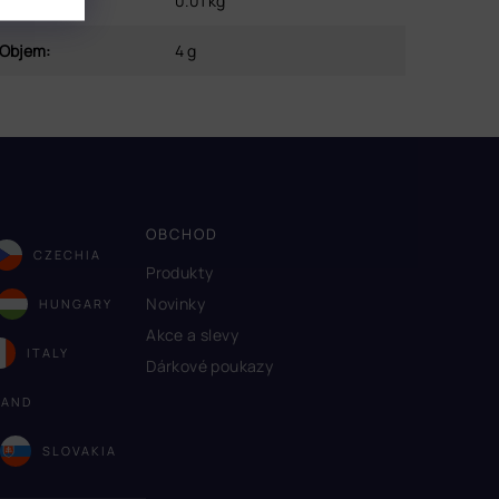
Hmotnost
:
0.01 kg
Objem
:
4 g
OBCHOD
CZECHIA
Produkty
Novinky
HUNGARY
Akce a slevy
ITALY
Dárkové poukazy
LAND
A
SLOVAKIA