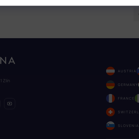
AUSTRIA
1 Zlín
GERMANY
FRANCE
SWITZER
SLOVENI