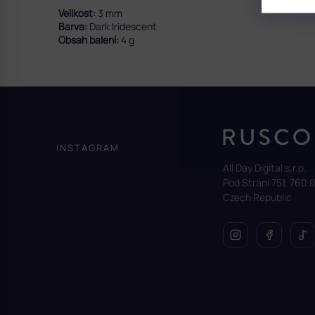
Velikost:
3 mm
Barva:
Dark Iridescent
Obsah balení:
4 g
Z
á
p
a
INSTAGRAM
t
All Day Digital s.r.o.
í
Pod Strání 751, 760 0
Czech Republic