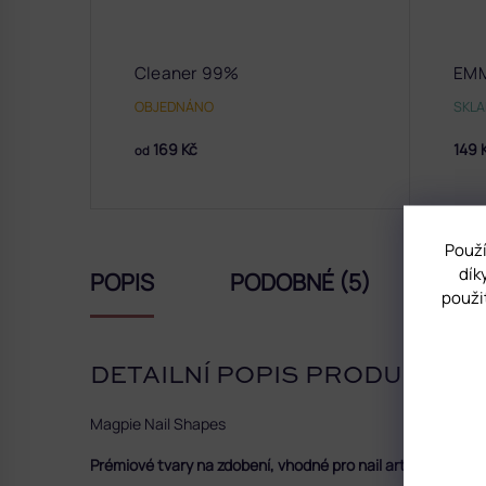
Cleaner 99%
EMM
OBJEDNÁNO
SKL
169 Kč
149 
od
Použí
dík
POPIS
PODOBNÉ (5)
HO
použi
DETAILNÍ POPIS PRODUKTU
Magpie Nail Shapes
Prémiové tvary na zdobení, vhodné pro nail art.