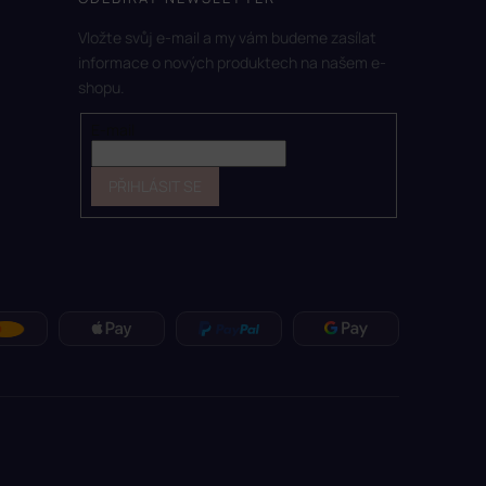
Vložte svůj e-mail a my vám budeme zasílat
informace o nových produktech na našem e-
shopu.
E-mail
PŘIHLÁSIT SE