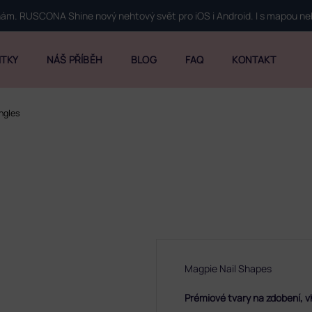
 nám. RUSCONA Shine nový nehtový svět pro iOS i Android. I s mapou n
ITKY
NÁŠ PŘÍBĚH
BLOG
FAQ
KONTAKT
ngles
Magpie Nail Shapes
Prémiové tvary na zdobení, vh