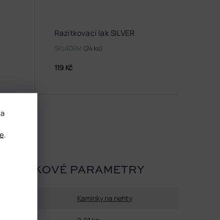
Razítkovací lak SILVER
SKLADEM
(24 ks)
119 Kč
 a
e
.
OPLŇKOVÉ PARAMETRY
Kategorie
:
Kamínky na nehty