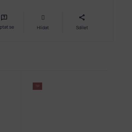
ptat se
Hlídat
Sdílet
TIP