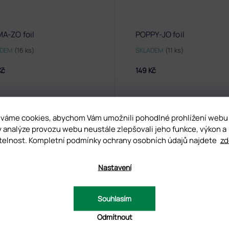
A-ZO foil
POPPY-JO foil
ADEM
(16 ks)
SKLADEM
(11 ks)
Kč
149 Kč
váme cookies, abychom Vám umožnili pohodlné prohlížení webu
y analýze provozu webu neustále zlepšovali jeho funkce, výkon a
DNOCENÍ
DISKUZE
telnost. Kompletní podmínky ochrany osobních údajů najdete
zd
Nastavení
D
Souhlasím
Odmítnout