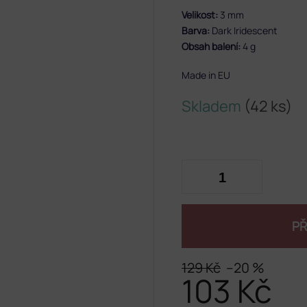
Velikost:
3 mm
Barva:
Dark Iridescent
Obsah balení:
4 g
Made in EU
Skladem
(42 ks)
PŘ
129 Kč
–20 %
103 Kč