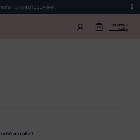
ehtařek.
STAHUJTE ZDARMA
.
PRÁZDNÝ
KOŠÍK
odné pro nail art.