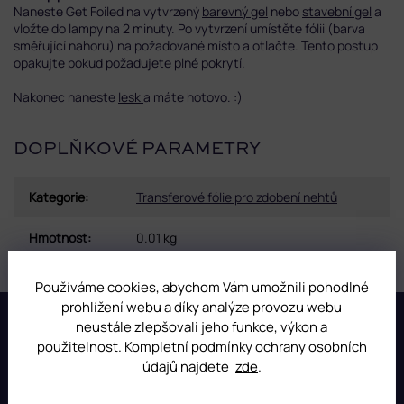
Naneste Get Foiled na vytvrzený
barevný gel
nebo
stavební gel
a
vložte do lampy na 2 minuty. Po vytvrzení umístěte fólii (barva
směřující nahoru) na požadované místo a otlačte. Tento postup
opakujte pokud požadujete plné pokrytí.
Nakonec naneste
lesk
a máte hotovo. :)
DOPLŇKOVÉ PARAMETRY
Kategorie
:
Transferové fólie pro zdobení nehtů
Hmotnost
:
0.01 kg
Používáme cookies, abychom Vám umožnili pohodlné
Z
prohlížení webu a díky analýze provozu webu
á
neustále zlepšovali jeho funkce, výkon a
p
použitelnost. Kompletní podmínky ochrany osobních
INSTAGRAM
a
údajů najdete
zde
.
t
í