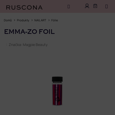
Přejít
na
Domů
Produkty
NAIL ART
Fólie
obsah
EMMA-ZO FOIL
Značka:
Magpie Beauty