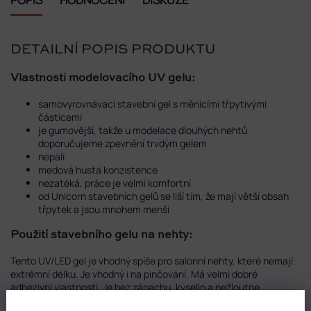
DETAILNÍ POPIS PRODUKTU
Vlastnosti modelovacího UV gelu:
samovyrovnávací stavební gel s měnícími třpytivými
částicemi
je gumovější, takže u modelace dlouhých nehtů
doporučujeme zpevnění trvdým gelem
nepálí
medová hustá konzistence
nezatéká, práce je velmi komfortní
od Unicorn stavebních gelů se liší tím, že mají větší obsah
třpytek a jsou mnohem menší
Použití stavebního gelu na nehty:
Tento UV/LED gel je vhodný spíše pro salonní nehty, které nemají
extrémní délku. Je vhodný i na pinčování. Má velmi dobré
adhezivní vlastnosti. Je bez zápachu, kyselin a nežloutne.