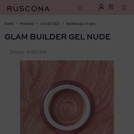
Přejít
na
Domů
Produkty
UV/LED GELY
Modelovací UV gely
obsah
GLAM BUILDER GEL NUDE
Značka:
RUSCONA