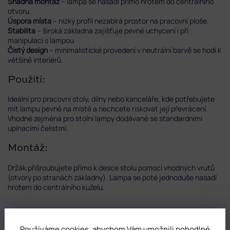
Snadná montáž
– lampa se nasadí přímo hrotem do centrálního
otvoru.
Úspora místa
– nízký profil nezabírá prostor na pracovní ploše.
Stabilita
– široká základna zajišťuje pevné uchycení i při
manipulaci s lampou
Čistý design
– minimalistické provedení v neutrální barvě se hodí k
většině interiérů.
Použití:
Ideální pro pracovní stoly, dílny nebo kanceláře, kde potřebujete
mít lampu pevně na místě a nechcete riskovat její převrácení.
Vhodné zejména pro stolní lampy dodávané se standardními
upínacími čelistmi.
Montáž:
Držák přišroubujete přímo k desce stolu pomocí vhodných vrutů
(otvory po stranách základny). Lampa se poté jednoduše nasadí
hrotem do centrálního kuželu.
DOPLŇKOVÉ PARAMETRY
Používáme cookies, abychom Vám umožnili pohodlné