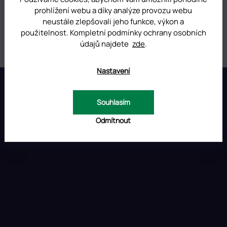
prohlížení webu a díky analýze provozu webu
Kategorie
:
NÁSTROJE PRO MODELÁŽ NEHTŮ
neustále zlepšovali jeho funkce, výkon a
použitelnost. Kompletní podmínky ochrany osobních
Hmotnost
:
0.01 kg
údajů najdete
zde
.
Nastavení
Z
á
p
INSTAGRAM
Souhlasím
a
t
Odmítnout
í