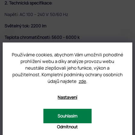
2. Technická specifikace
:
Napětí: AC 100 – 240 V: 50/60 Hz
Světelný tok: 2200 lm
Teplota chromatičnosti:
5600 - 6000 k
Napájení: 24 W (117 ks PCS SMD LED)
Používáme cookies, abychom Vám umožnili pohodlné
Délka lampy: 50 cm
prohlížení webu a díky analýze provozu webu
neustále zlepšovali jeho funkce, výkon a
Maximální rozpětí clipu: 6.5 cm
použitelnost. Kompletní podmínky ochrany osobních
údajů najdete
zde
.
DOPLŇKOVÉ PARAMETRY
Nastavení
Kategorie
:
Stolní LED lampy GLAMORA
Souhlasím
Hmotnost
:
0.01 kg
Odmítnout
Položka byla vyprodána…