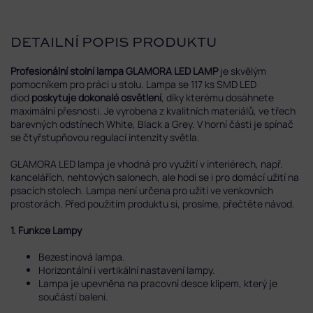
DETAILNÍ POPIS PRODUKTU
Profesionální stolní lampa GLAMORA LED LAMP
je skvělým
pomocníkem pro práci u stolu. Lampa se 117 ks SMD LED
diod
poskytuje dokonalé osvětlení
, díky kterému dosáhnete
maximální přesnosti. Je vyrobena z kvalitních materiálů, ve třech
barevných odstínech White, Black a Grey.
V horní části je spínač
se čtyřstupňovou regulací intenzity světla.
GLAMORA LED lampa je vhodná pro využití v interiérech, např.
kancelářích, nehtových salonech, ale hodí se i pro domácí užití na
psacích stolech. Lampa není určena pro užití ve venkovních
prostorách. Před použitím produktu si, prosíme, přečtěte návod.
1. Funkce Lampy
Bezestínová lampa.
Horizontální i vertikální nastavení lampy.
Lampa je upevněna na pracovní desce klipem, který je
součástí balení.