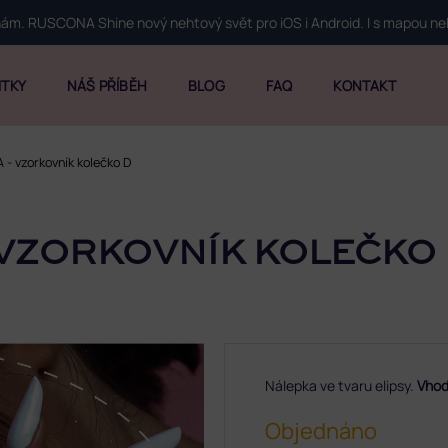
 nám. RUSCONA Shine nový nehtový svět pro iOS i Android. I s mapou n
ITKY
NÁŠ PŘÍBĚH
BLOG
FAQ
KONTAKT
- vzorkovník kolečko D
 VZORKOVNÍK KOLEČKO
Nálepka ve tvaru elipsy.
Vhod
Objednáno