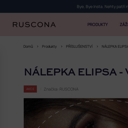
Přejít
Bye, Bye Insta. Nehty patří
na
obsah
PRODUKTY
ZÁŽ
Domů
Produkty
PŘÍSLUŠENSTVÍ
NÁLEPKA ELIPSA 
P
o
NÁLEPKA ELIPSA -
s
t
r
Značka:
RUSCONA
AKCE
a
n
n
í
p
a