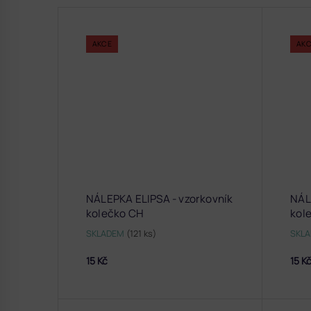
AKCE
AK
NÁLEPKA ELIPSA - vzorkovník
NÁL
kolečko CH
kole
SKLADEM
(121 ks)
SKL
15 Kč
15 K