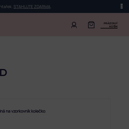
ehtařek.
STAHUJTE ZDARMA
.
PRÁZDNÝ
KOŠÍK
 D
ná na vzorkovník kolečko
.