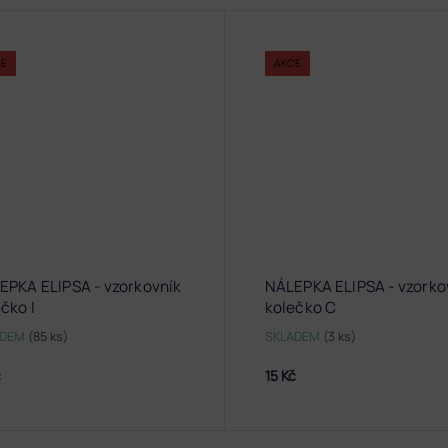
CE
AKCE
EPKA ELIPSA - vzorkovník
NÁLEPKA ELIPSA - vzorko
čko I
kolečko C
ADEM
(85 ks)
SKLADEM
(3 ks)
č
15 Kč