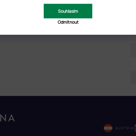
DNOCENÍ
DISKUZE
Souhlasím
Odmítnout
D
AUSTRIA