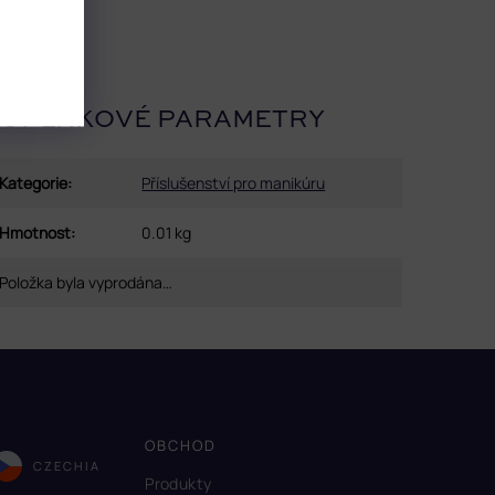
OPLŇKOVÉ PARAMETRY
Kategorie
:
Příslušenství pro manikúru
Hmotnost
:
0.01 kg
Položka byla vyprodána…
OBCHOD
CZECHIA
Produkty