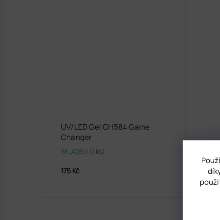
UV/LED Gel CH584 Game
Changer
SKLADEM
(1 ks)
Použí
dík
175 Kč
použi