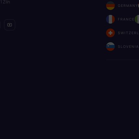
1 Zlín
GERMANY
FRANCE
SWITZER
SLOVENI