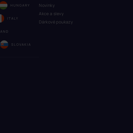
Novinky
HUNGARY
Akce a slevy
ITALY
Dárkové poukazy
LAND
A
SLOVAKIA