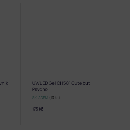
vník
UV/LED Gel CH581 Cute but
Psycho
SKLADEM
(13 ks)
175 Kč