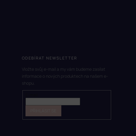
ODEBÍRAT NEWSLETTER
Vložte svůj e-mail a my vám budeme zasílat
informace o nových produktech na našem e-
shopu.
E-mail
PŘIHLÁSIT SE