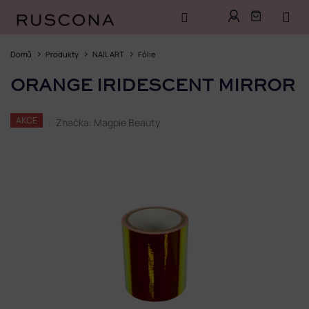
Přejít
na
Domů
Produkty
NAIL ART
Fólie
obsah
ORANGE IRIDESCENT MIRROR
AKCE
Značka:
Magpie Beauty