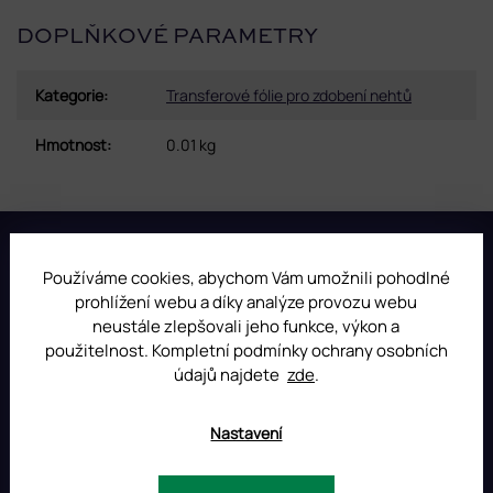
DOPLŇKOVÉ PARAMETRY
Kategorie
:
Transferové fólie pro zdobení nehtů
Hmotnost
:
0.01 kg
Z
á
p
Používáme cookies, abychom Vám umožnili pohodlné
INSTAGRAM
a
prohlížení webu a díky analýze provozu webu
t
neustále zlepšovali jeho funkce, výkon a
í
použitelnost. Kompletní podmínky ochrany osobních
údajů najdete
zde
.
Nastavení