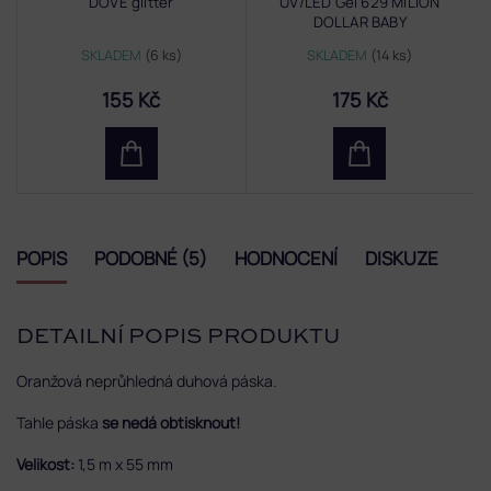
DOVE glitter
UV/LED Gel 629 MILION
DOLLAR BABY
SKLADEM
(6 ks)
SKLADEM
(14 ks)
155 Kč
175 Kč
POPIS
PODOBNÉ (5)
HODNOCENÍ
DISKUZE
DETAILNÍ POPIS PRODUKTU
Oranžová neprůhledná duhová páska.
Tahle páska
se nedá obtisknout!
Velikost:
1,5 m x 55 mm