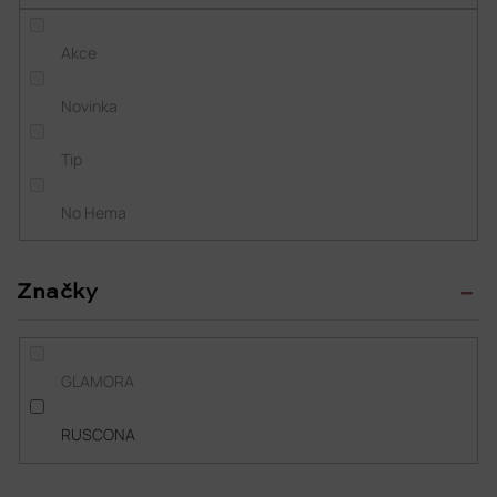
k
t
Akce
ů
Novinka
Tip
No Hema
Značky
GLAMORA
RUSCONA