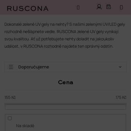
Přejít
na
Dokonalé zelené UV gely na nehty? S našimi zelenými UV/LED gely
obsah
rozhodně nešlápnete vedle. RUSCONA zelené UV gely vynikají
svou kvalitou. Ať už potřebujete nehty doladit na jakoukoliv
událost, v RUSCONA rozhodně najdete ten správný odstín.
Ř
Doporučujeme
a
Nejlevnější
z
Cena
e
Nejdražší
n
Nejprodávanější
í
155
Kč
175
Kč
p
Abecedně
r
o
d
Na skladě
u