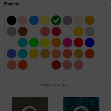
Barva
VYMAZAT FILTRY
V
ý
p