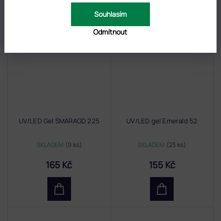
Souhlasím
Odmítnout
UV/LED Gel SMARAGD 225
UV/LED gel Emerald 52
SKLADEM
(9 ks)
SKLADEM
(23 ks)
165 Kč
155 Kč