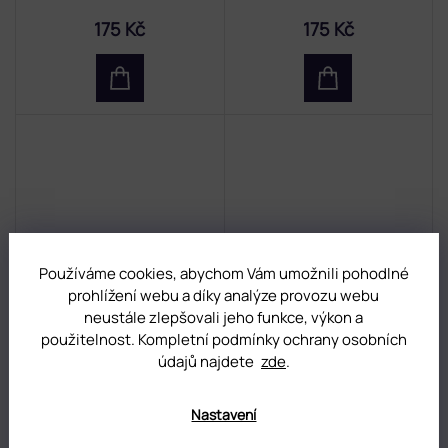
175 Kč
175 Kč
Používáme cookies, abychom Vám umožnili pohodlné
prohlížení webu a díky analýze provozu webu
neustále zlepšovali jeho funkce, výkon a
UV/LED Gel CH251 BIANCO
UV/LED Gel CH062 JULIA
použitelnost. Kompletní podmínky ochrany osobních
údajů najdete
zde
.
SKLADEM
(17 ks)
SKLADEM
(6 ks)
175 Kč
175 Kč
Nastavení