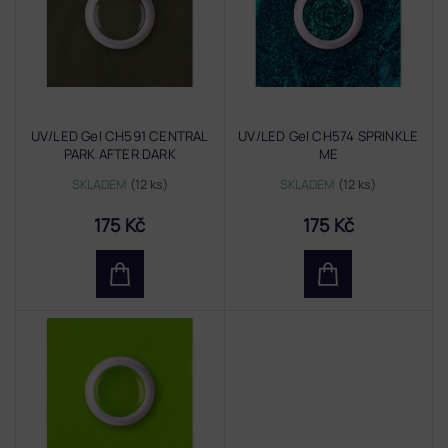
i
s
p
r
o
d
UV/LED Gel CH591 CENTRAL
UV/LED Gel CH574 SPRINKLE
u
PARK AFTER DARK
ME
k
t
SKLADEM
(12 ks)
SKLADEM
(12 ks)
ů
175 Kč
175 Kč