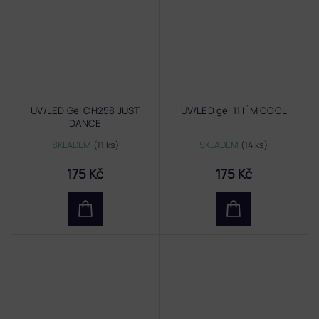
UV/LED Gel CH258 JUST
UV/LED gel 11 I´M COOL
DANCE
SKLADEM
(11 ks)
SKLADEM
(14 ks)
175 Kč
175 Kč