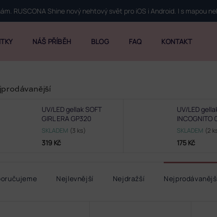
 nám. RUSCONA Shine nový nehtový svět pro iOS i Android. I s mapou n
ITKY
NÁŠ PŘÍBĚH
BLOG
FAQ
KONTAKT
jprodávanější
UV/LED gellak SOFT
UV/LED gella
GIRL ERA GP320
INCOGNITO 
SKLADEM
(3 ks)
SKLADEM
(2 k
319 Kč
175 Kč
poručujeme
Nejlevnější
Nejdražší
Nejprodávanějš