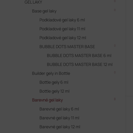
GEL LAKY
í
p
p
Base gel laky
i
r
s
Podkladové gel laky 6 ml
o
p
d
Podkladové gel laky 11 ml
r
u
Podkladové gel laky 12 ml
o
k
d
BUBBLE DOTS MASTER BASE
t
u
ů
BUBBLE DOTS MASTER BASE 6 ml
k
BUBBLE DOTS MASTER BASE 12 ml
t
ů
Builder gely in Bottle
Bottle gely 6 ml
Bottle gely 12 ml
Barevné gel laky
Barevné gel laky 6 ml
Barevné gel laky 11 ml
Barevné gel laky 12 ml