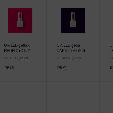
UV/LED gellak
UV/LED gellak
U
NEON CYC 021
DARK LILA GP012
T
SKLADEM
(12 ks)
SKLADEM
(13 ks)
S
175 Kč
175 Kč
17