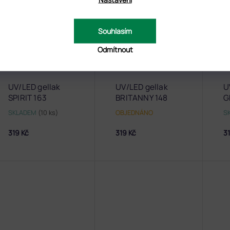
Souhlasím
Odmítnout
UV/LED gellak
UV/LED gellak
U
SPIRIT 163
BRITANNY 148
G
SKLADEM
(10 ks)
OBJEDNÁNO
S
319 Kč
319 Kč
31