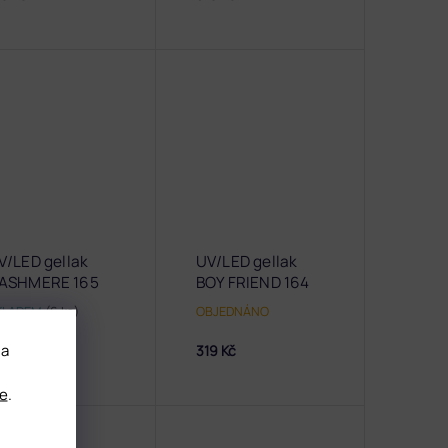
V/LED gellak
UV/LED gellak
ASHMERE 165
BOY FRIEND 164
KLADEM
(6 ks)
OBJEDNÁNO
 a
9 Kč
319 Kč
e
.