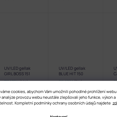
UV/LED gellak
UV/LED gellak
U
GIRL BOSS 151
BLUE HIT 150
C
SKLADEM
(4 ks)
SKLADEM
(7 ks)
S
váme cookies, abychom Vám umožnili pohodlné prohlížení webu
319 Kč
319 Kč
31
y analýze provozu webu neustále zlepšovali jeho funkce, výkon a
telnost. Kompletní podmínky ochrany osobních údajů najdete
zd
Nastavení