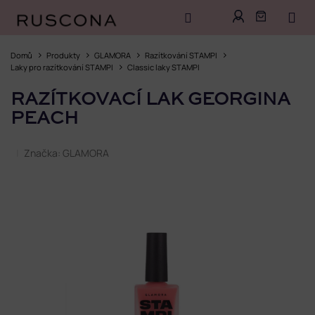
Přejít
na
Domů
Produkty
GLAMORA
Razítkování STAMPI
obsah
Laky pro razítkování STAMPI
Classic laky STAMPI
RAZÍTKOVACÍ LAK GEORGINA
PEACH
Značka:
GLAMORA