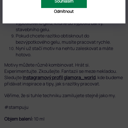
Souhlasím
polokruhovým pohybem na nehet.
Pozor
! Pokud ponecháte lak na silikonu příliš
Odmítnout
dlouho, zaschne a motiv lze obtisknout už pouze do
výpotkového gelu, klidně do výpotku barvy,
stavebního gelu.
Pokud chcete razítko obtisknout do
bezvýpotkového gelu, musíte pracovat rychle.
Nyní už stačí motiv na nehtu zaleskovat a máte
hotovo.
Motivy můžete různě kombinovat. Hrát si.
Experimentujte. Zkoušejte. Fantazii se meze nekladou.
Sledujte
Instagramový profil glamora_world
, kde budeme
přidávat inspirace a tipy, jak s razítky pracovat.
Věříme, že si tuhle techniku zamilujete stejně jako my.
#stampuju
Objem balení:
10 ml