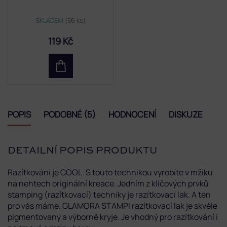
SKLADEM
(56 ks)
119 Kč
POPIS
PODOBNÉ (5)
HODNOCENÍ
DISKUZE
DETAILNÍ POPIS PRODUKTU
Razítkování je COOL. S touto technikou vyrobíte v mžiku
na nehtech originální kreace. Jedním z klíčových prvků
stamping (razítkovací) techniky je razítkovací lak. A ten
pro vás máme. GLAMORA STAMPI razítkovací lak je s
kvěle
pigmentovaný a výborně kryje. Je vhodný pro razítkování i