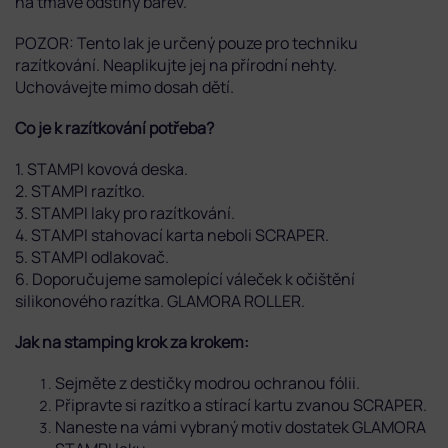
na tmavé odstíny barev.
POZOR: Tento lak je určený pouze pro techniku
razítkování. Neaplikujte jej na přírodní nehty.
Uchovávejte mimo dosah dětí.
Co je k razítkování potřeba?
1. STAMPI kovová deska.
2. STAMPI razítko.
3. STAMPI laky pro razítkování.
4. STAMPI stahovací karta neboli SCRAPER.
5. STAMPI odlakovač.
6. Doporučujeme samolepící váleček k očištění
silikonového razítka. GLAMORA ROLLER.
Jak na stamping krok za krokem:
Sejměte z destičky modrou ochranou fólii.
Připravte si razítko a stírací kartu zvanou SCRAPER.
Naneste na vámi vybraný motiv dostatek GLAMORA