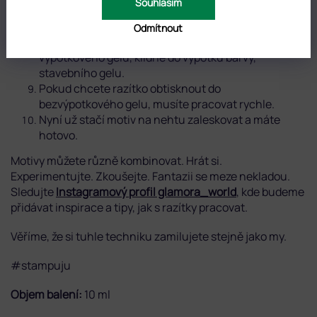
Souhlasím
polokruhovým pohybem na nehet.
Pozor
! Pokud ponecháte lak na silikonu příliš
Odmítnout
dlouho, zaschne a motiv lze obtisknout už pouze do
výpotkového gelu, klidně do výpotku barvy,
stavebního gelu.
Pokud chcete razítko obtisknout do
bezvýpotkového gelu, musíte pracovat rychle.
Nyní už stačí motiv na nehtu zaleskovat a máte
hotovo.
Motivy můžete různě kombinovat. Hrát si.
Experimentujte. Zkoušejte. Fantazii se meze nekladou.
Sledujte
Instagramový profil glamora_world
, kde budeme
přidávat inspirace a tipy, jak s razítky pracovat.
Věříme, že si tuhle techniku zamilujete stejně jako my.
#stampuju
Objem balení:
10 ml