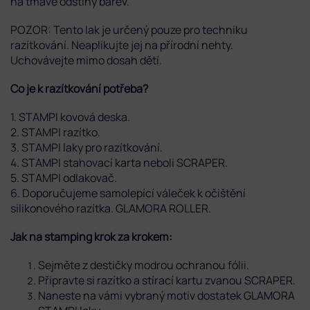
na tmavé odstíny barev.
POZOR: Tento lak je určený pouze pro techniku
razítkování. Neaplikujte jej na přírodní nehty.
Uchovávejte mimo dosah dětí.
Co je k razítkování potřeba?
1. STAMPI kovová deska.
2. STAMPI razítko.
3. STAMPI laky pro razítkování.
4. STAMPI stahovací karta neboli SCRAPER.
5. STAMPI odlakovač.
6. Doporučujeme samolepící váleček k očištění
silikonového razítka. GLAMORA ROLLER.
Jak na stamping krok za krokem:
Sejměte z destičky modrou ochranou fólii.
Připravte si razítko a stírací kartu zvanou SCRAPER.
Naneste na vámi vybraný motiv dostatek GLAMORA