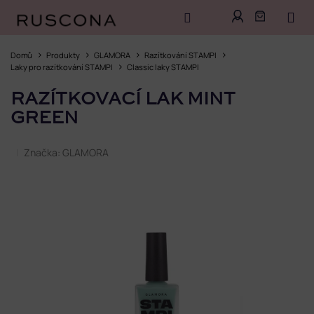
Přejít
na
Domů
Produkty
GLAMORA
Razítkování STAMPI
obsah
Laky pro razítkování STAMPI
Classic laky STAMPI
RAZÍTKOVACÍ LAK MINT
GREEN
Značka:
GLAMORA