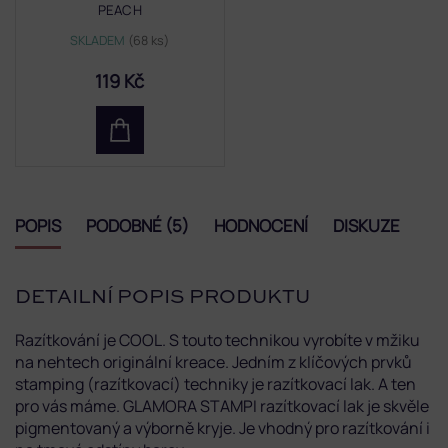
PEACH
SKLADEM
(68 ks)
119 Kč
POPIS
PODOBNÉ (5)
HODNOCENÍ
DISKUZE
DETAILNÍ POPIS PRODUKTU
Razítkování je COOL. S touto technikou vyrobíte v mžiku
na nehtech originální kreace. Jedním z klíčových prvků
stamping (razítkovací) techniky je razítkovací lak. A ten
pro vás máme. GLAMORA STAMPI razítkovací lak je s
kvěle
pigmentovaný a výborně kryje. Je vhodný pro razítkování i