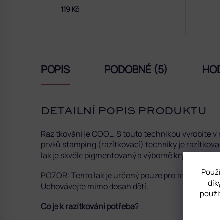
119 Kč
POPIS
PODOBNÉ (5)
HO
DETAILNÍ POPIS PRODUKTU
Razítkování je COOL. S touto technikou vyrobíte v
prvků stamping (razítkovací) techniky je razítkov
lak je s
kvěle pigmentovaný a výborně kryje. Je vhod
Použí
POZOR: Tento lak je určený pouze pro techniku razí
dík
Uchovávejte mimo dosah dětí.
použi
Co je k razítkování potřeba?