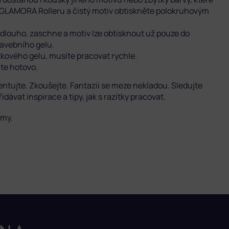
 GLAMORA Rolleru a čistý motiv obtiskněte polokruhovým
š dlouho, zaschne a motiv lze obtisknout už pouze do
tavebního gelu.
kového gelu, musíte pracovat rychle.
áte hotovo.
ntujte. Zkoušejte. Fantazii se meze nekladou. Sledujte
idávat inspirace a tipy, jak s razítky pracovat.
 my.