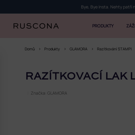
Přejít
Bye, Bye Insta. Nehty patří
na
obsah
PRODUKTY
ZÁŽ
Domů
Produkty
GLAMORA
Razítkování STAMPI
P
o
RAZÍTKOVACÍ LAK 
s
t
r
Značka:
GLAMORA
a
n
n
í
p
a