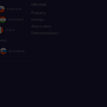
OBCHOD
CZECHIA
Produkty
Novinky
HUNGARY
Akce a slevy
ITALY
Dárkové poukazy
LAND
A
SLOVAKIA