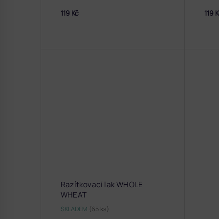
119 Kč
119 
Razítkovací lak WHOLE
WHEAT
SKLADEM
(65 ks)