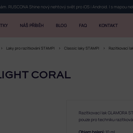
 nám. RUSCONA Shine nový nehtový svět pro iOS i Android. I s mapou n
ITKY
NÁŠ PŘÍBĚH
BLOG
FAQ
KONTAKT
Laky pro razítkování STAMPI
Classic laky STAMPI
Razítkovací l
LIGHT CORAL
Razítkovací lak GLAMORA STA
pouze pro techniku razítková
Objem balení:
10 ml