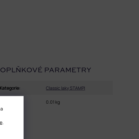
OPLŇKOVÉ PARAMETRY
Kategorie
:
Classic laky STAMPI
Hmotnost
:
0.01 kg
 a
e
.