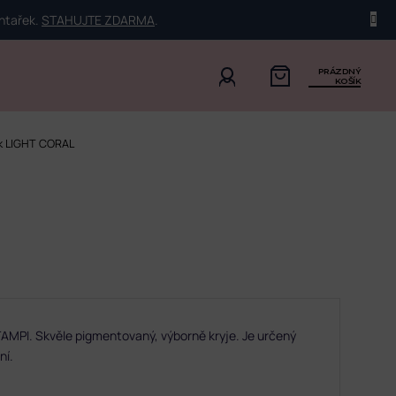
ehtařek.
STAHUJTE ZDARMA
.
PRÁZDNÝ
KOŠÍK
ak LIGHT CORAL
MPI. Skvěle pigmentovaný, výborně kryje. Je určený
ní.