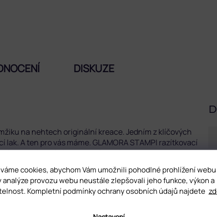
DNOCENÍ
DISKUZE
D
 mžiku na nehtech originální kreace. Jedním z klíčových
ací lak. A ten pro vás máme. GLAMORA STAMPI razítkovací
ný pro razítkování i na tmavé odstíny barev.
váme cookies, abychom Vám umožnili pohodlné prohlížení webu
tkování. Neaplikujte jej na přírodní nehty.
y analýze provozu webu neustále zlepšovali jeho funkce, výkon a
telnost. Kompletní podmínky ochrany osobních údajů najdete
zd
Nastavení