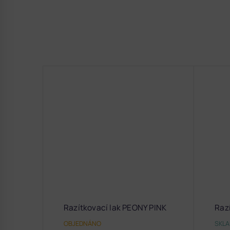
Razítkovací lak PEONY PINK
Raz
OBJEDNÁNO
SKL