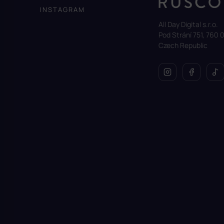
a
INSTAGRAM
t
All Day Digital s.r.o.
í
Pod Strání 751, 760 0
Czech Republic