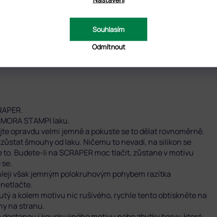
Souhlasím
Odmítnout
ilikonového razítka. GLAMORA ROLLER.
CRAPER.
LAMORA STAMPI laku.
rejte opravdu velmi jemně a pokuste se to dělat rovnoměrně.
ůstat šmouhy od laku. Ničemu to nevadí, na silikon se
e to. Budete-li na SCRAPER moc tlačit, zůstane v motivu
 se.
chleji však jemným polokruhovým pohybem razítka
 netlačte.
tý a kolem motivu nic rušivého, rychle tento obtiskněte na
y na stranu.
 dostanou i kousky jiného motivu nebo zbytky barvy, které