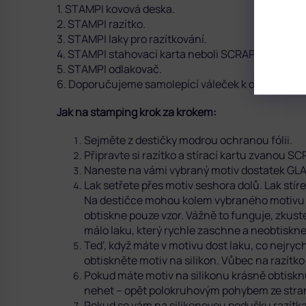
1. STAMPI kovová deska.
2. STAMPI razítko.
3. STAMPI laky pro razítkování.
4. STAMPI stahovací karta neboli SCRAPER.
5. STAMPI odlakovač.
6. Doporučujeme samolepící váleček k očištění s
Jak na stamping krok za krokem:
Sejměte z destičky modrou ochranou fólii.
Připravte si razítko a stírací kartu zvanou S
Naneste na vámi vybraný motiv dostatek G
Lak setřete přes motiv seshora dolů. Lak stí
Na destičce mohou kolem vybraného motivu z
obtiskne pouze vzor. Vážně to funguje, zkust
málo laku, který rychle zaschne a neobtiskne
Teď, když máte v motivu dost laku, co nejry
obtiskněte motiv na silikon. Vůbec na razítko
Pokud máte motiv na silikonu krásně obtisknu
nehet – opět polokruhovým pohybem ze stran
Pokud se vám na silikonovou podušku razítka