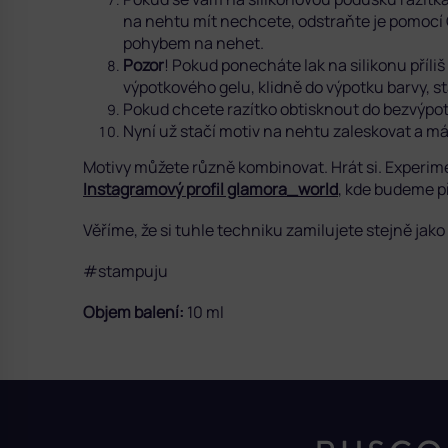
na nehtu mít nechcete, odstraňte je pomocí
pohybem na nehet.
Pozor
! Pokud ponecháte lak na silikonu příli
výpotkového gelu, klidně do výpotku barvy, s
Pokud chcete razítko obtisknout do bezvýpot
Nyní už stačí motiv na nehtu zaleskovat a m
Motivy můžete různě kombinovat. Hrát si. Experime
Instagramový profil glamora_world
, kde budeme př
Věříme, že si tuhle techniku zamilujete stejně jako
#stampuju
Objem balení:
10 ml
Z
á
p