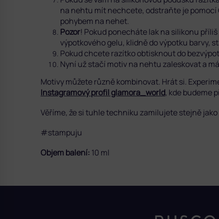
na nehtu mít nechcete, odstraňte je pomocí
pohybem na nehet.
Pozor
! Pokud ponecháte lak na silikonu příli
výpotkového gelu, klidně do výpotku barvy, s
Pokud chcete razítko obtisknout do bezvýpot
Nyní už stačí motiv na nehtu zaleskovat a m
Motivy můžete různě kombinovat. Hrát si. Experime
Instagramový profil glamora_world
, kde budeme př
Věříme, že si tuhle techniku zamilujete stejně jako
#stampuju
Objem balení:
10 ml
Z
á
p