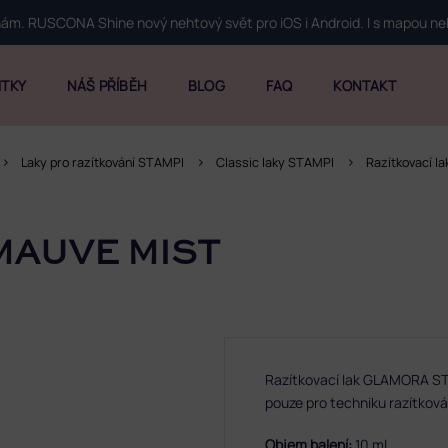
 nám. RUSCONA Shine nový nehtový svět pro iOS i Android. I s mapou n
ITKY
NÁŠ PŘÍBĚH
BLOG
FAQ
KONTAKT
Laky pro razítkování STAMPI
Classic laky STAMPI
Razítkovací l
MAUVE MIST
Razítkovací lak GLAMORA STA
pouze pro techniku razítková
Objem balení:
10 ml