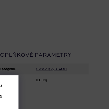
OPLŇKOVÉ PARAMETRY
Kategorie
:
Classic laky STAMPI
Hmotnost
:
0.01 kg
 a
e
.