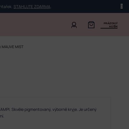
ehtařek.
STAHUJTE ZDARMA
.
PRÁZDNÝ
KOŠÍK
ak MAUVE MIST
MPI. Skvěle pigmentovaný, výborně kryje. Je určený
ní.