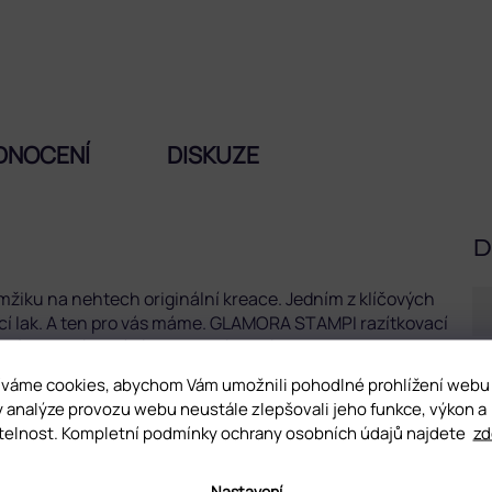
DNOCENÍ
DISKUZE
D
 mžiku na nehtech originální kreace. Jedním z klíčových
ací lak. A ten pro vás máme. GLAMORA STAMPI razítkovací
ný pro razítkování i na tmavé odstíny barev.
váme cookies, abychom Vám umožnili pohodlné prohlížení webu
tkování. Neaplikujte jej na přírodní nehty.
y analýze provozu webu neustále zlepšovali jeho funkce, výkon a
telnost. Kompletní podmínky ochrany osobních údajů najdete
zd
Nastavení