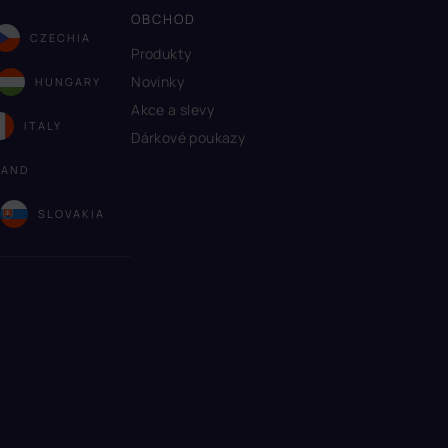
OBCHOD
CZECHIA
Produkty
Novinky
HUNGARY
Akce a slevy
ITALY
Dárkové poukazy
LAND
A
SLOVAKIA