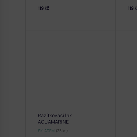
119 Kč
119 
Razítkovací lak
AQUAMARINE
SKLADEM
(35 ks)