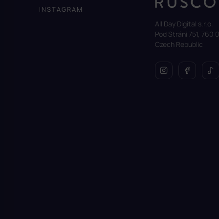
a
INSTAGRAM
t
All Day Digital s.r.o.
í
Pod Strání 751, 760 0
Czech Republic