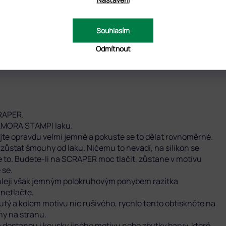
Souhlasím
Odmítnout
ilikonového razítka. GLAMORA ROLLER.
CRAPER.
LAMORA STAMPI laku.
rejte opravdu velmi jemně a pokuste se to dělat rovnoměrně.
ůstat šmouhy od laku. Ničemu to nevadí, na silikon se
e to. Budete-li na SCRAPER moc tlačit, zůstane v motivu
 se.
chleji však jemným polokruhovým pohybem razítka
 netlačte.
tý a kolem motivu nic rušivého, rychle tento obtiskněte na
y na stranu.
 dostanou i kousky jiného motivu nebo zbytky barvy, které