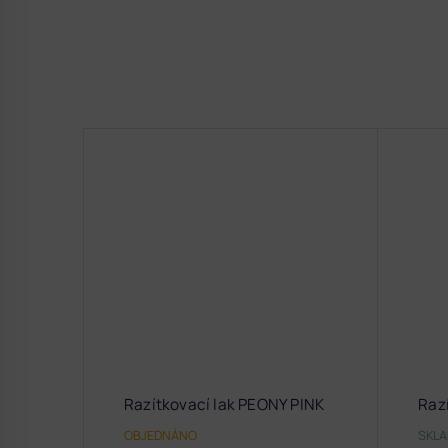
Razítkovací lak PEONY PINK
Raz
OBJEDNÁNO
SKL