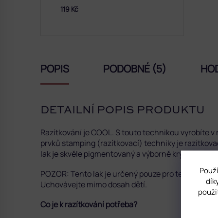
119 Kč
POPIS
PODOBNÉ (5)
HO
DETAILNÍ POPIS PRODUKTU
Razítkování je COOL. S touto technikou vyrobíte v
prvků stamping (razítkovací) techniky je razítkov
lak je s
kvěle pigmentovaný a výborně kryje. Je vhod
Použí
POZOR: Tento lak je určený pouze pro techniku razí
dík
Uchovávejte mimo dosah dětí.
použi
Co je k razítkování potřeba?