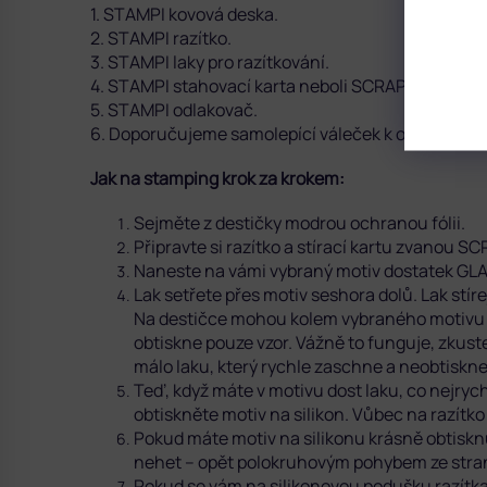
1. STAMPI kovová deska.
2. STAMPI razítko.
3. STAMPI laky pro razítkování.
4. STAMPI stahovací karta neboli SCRAPER.
5. STAMPI odlakovač.
6. Doporučujeme samolepící váleček k očištění s
Jak na stamping krok za krokem:
Sejměte z destičky modrou ochranou fólii.
Připravte si razítko a stírací kartu zvanou S
Naneste na vámi vybraný motiv dostatek G
Lak setřete přes motiv seshora dolů. Lak stí
Na destičce mohou kolem vybraného motivu z
obtiskne pouze vzor. Vážně to funguje, zkust
málo laku, který rychle zaschne a neobtiskne
Teď, když máte v motivu dost laku, co nejry
obtiskněte motiv na silikon. Vůbec na razítko
Pokud máte motiv na silikonu krásně obtisknu
nehet – opět polokruhovým pohybem ze stran
Pokud se vám na silikonovou podušku razítka