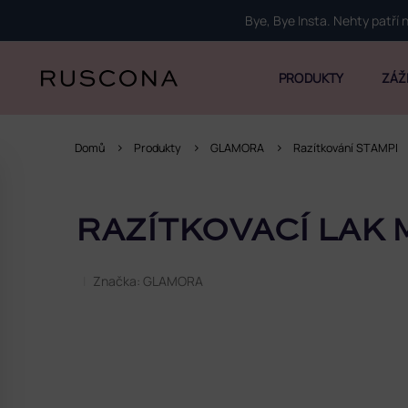
Přejít
Bye, Bye Insta. Nehty patří
na
obsah
PRODUKTY
ZÁŽ
Domů
Produkty
GLAMORA
Razítkování STAMPI
P
o
RAZÍTKOVACÍ LAK 
s
t
r
Značka:
GLAMORA
a
n
n
í
p
a