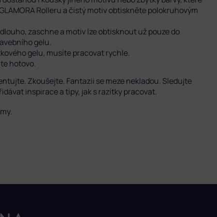
 GLAMORA Rolleru a čistý motiv obtiskněte polokruhovým
š dlouho, zaschne a motiv lze obtisknout už pouze do
tavebního gelu.
kového gelu, musíte pracovat rychle.
áte hotovo.
ntujte. Zkoušejte. Fantazii se meze nekladou. Sledujte
idávat inspirace a tipy, jak s razítky pracovat.
 my.