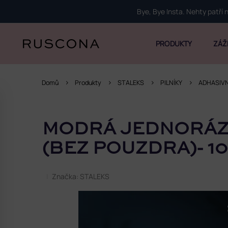
Přejít
Bye, Bye Insta. Nehty patří
na
obsah
PRODUKTY
ZÁŽ
Domů
Produkty
STALEKS
PILNÍKY
ADHASIVN
P
o
MODRÁ JEDNORÁZ
s
t
(BEZ POUZDRA)- 1
r
a
Značka:
STALEKS
n
n
í
p
a