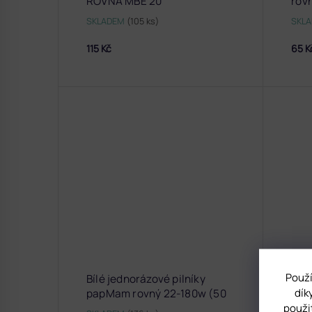
ROVNÁ MBE 20
rov
SKLADEM
(105 ks)
SKL
115 Kč
65 K
Použí
Bílé jednorázové pilníky
dík
papMam rovný 22-180w (50
použi
ks)