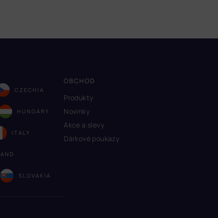
OBCHOD
CZECHIA
Produkty
Novinky
HUNGARY
Akce a slevy
ITALY
Dárkové poukazy
LAND
A
SLOVAKIA