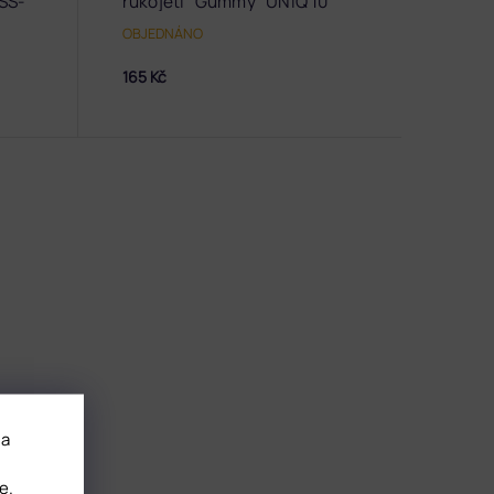
SS-
rukojetí "Gummy" UNIQ 10
TYP 2
OBJEDNÁNO
165 Kč
 a
e
.