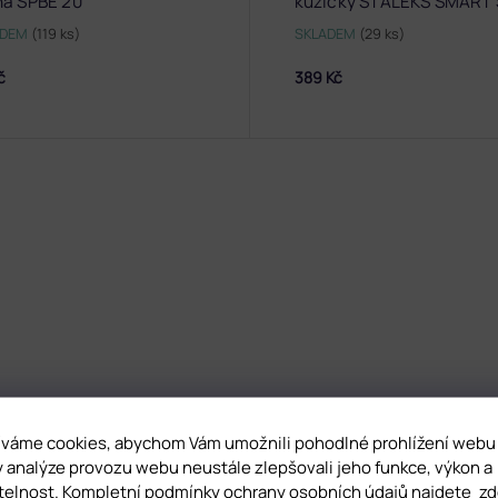
ná SPBE 20
kůžičky STALEKS SMART 
40/3
ADEM
(119 ks)
SKLADEM
(29 ks)
č
389 Kč
váme cookies, abychom Vám umožnili pohodlné prohlížení webu
y analýze provozu webu neustále zlepšovali jeho funkce, výkon a
telnost. Kompletní podmínky ochrany osobních údajů najdete
zd