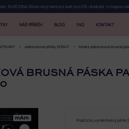
 nám. RUSCONA Shine nový nehtový svět pro iOS i Android. I s mapou n
ITKY
NÁŠ PŘÍBĚH
BLOG
FAQ
KONTAKT
Í PILNÍKY
Jednorázové pilníky DONUT
Modrá jednorázová brusná pá
OVÁ BRUSNÁ PÁSKA P
00
Praktický vyměnitelný pilník