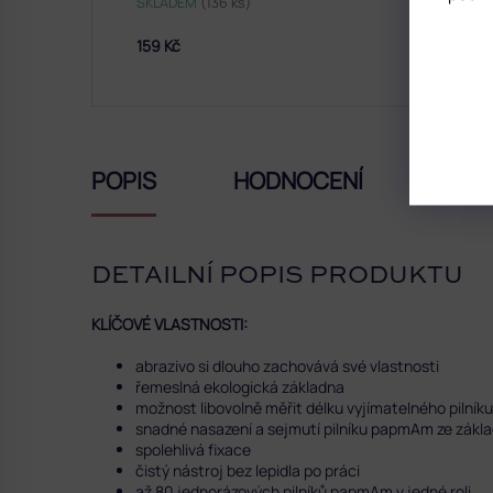
SKLADEM
(136 ks)
159 Kč
POPIS
HODNOCENÍ
DISK
DETAILNÍ POPIS PRODUKTU
KLÍČOVÉ VLASTNOSTI:
abrazivo si dlouho zachovává své vlastnosti
řemeslná ekologická základna
možnost libovolně měřit délku vyjímatelného pilníku
snadné nasazení a sejmutí pilníku papmAm ze zákl
spolehlivá fixace
čistý nástroj bez lepidla po práci
až 80 jednorázových pilníků papmAm v jedné roli