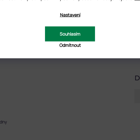
Nastavení
Souhlasím
Odmítnout
UZE
D
adny