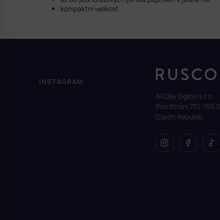
kompaktní velikost
Z
á
p
a
INSTAGRAM
t
All Day Digital s.r.o.
í
Pod Strání 751, 760 0
Czech Republic