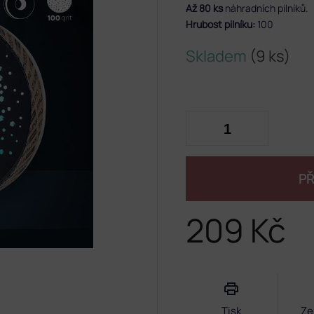
Až 80 ks
náhradních pilníků.
Hrubost pilníku:
100
Skladem
(9 ks)
PŘ
209 Kč
Měrná
cena:
Tisk
Ze