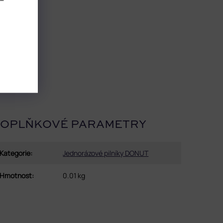
OPLŇKOVÉ PARAMETRY
Kategorie
:
Jednorázové pilníky DONUT
Hmotnost
:
0.01 kg