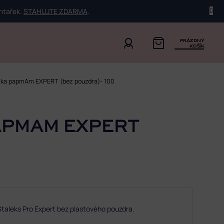
ehtařek.
STAHUJTE ZDARMA
.
PRÁZDNÝ
KOŠÍK
ska papmAm EXPERT (bez pouzdra)- 100
APMAM EXPERT
 Staleks Pro Expert bez plastového pouzdra.