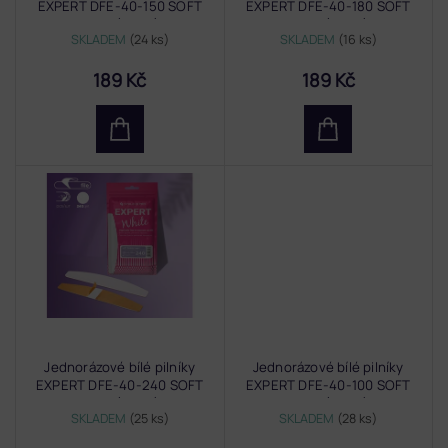
EXPERT DFE-40-150 SOFT
EXPERT DFE-40-180 SOFT
k
BASE (30 ks)
BASE (30 ks)
t
SKLADEM
(24 ks)
SKLADEM
(16 ks)
ů
189 Kč
189 Kč
Jednorázové bílé pilníky
Jednorázové bílé pilníky
EXPERT DFE-40-240 SOFT
EXPERT DFE-40-100 SOFT
BASE (30 ks)
BASE (30 ks)
SKLADEM
(25 ks)
SKLADEM
(28 ks)