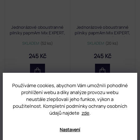
Jednorázové oboustranné
Jednorázové oboustranné
pilníky papmAm Mix EXPERT,
pilníky papmAm Mix EXPERT,
zrnitost 180/240 (50 ks)
zrnitost 100/180 (50 ks)
SKLADEM
(52 ks)
SKLADEM
(20 ks)
245 Kč
245 Kč
Používáme cookies, abychom Vám umožnili pohodlné
prohlížení webu a díky analýze provozu webu
neustále zlepšovali jeho funkce, výkon a
použitelnost. Kompletní podmínky ochrany osobních
údajů najdete
zde
.
Nastavení