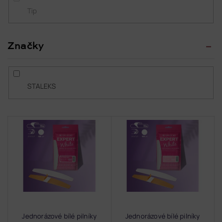
Tip
Značky
STALEKS
V
ý
p
i
s
p
r
o
d
Jednorázové bílé pilníky
Jednorázové bílé pilníky
u