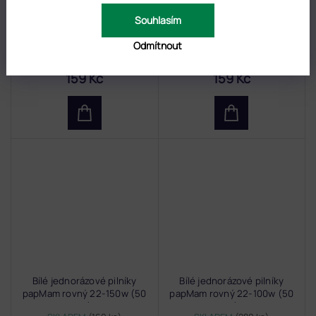
Bílé jednorázové pilníky
Bílé jednorázové pilníky
Souhlasím
papMam rovný 22-240w (50
papMam rovný 22-180w (50
ks)
ks)
Odmítnout
SKLADEM
(84 ks)
SKLADEM
(135 ks)
159 Kč
159 Kč
Bílé jednorázové pilníky
Bílé jednorázové pilníky
papMam rovný 22-150w (50
papMam rovný 22-100w (50
ks)
ks)