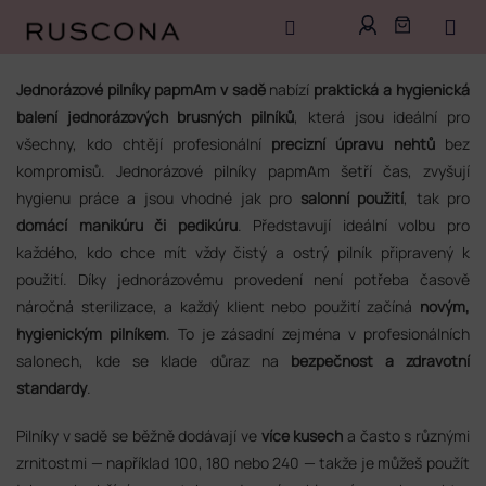
Přejít
na
Jednorázové pilníky papmAm v sadě
nabízí
praktická a hygienická
obsah
balení jednorázových brusných pilníků
, která jsou ideální pro
všechny, kdo chtějí profesionální
precizní úpravu nehtů
bez
kompromisů. Jednorázové pilníky papmAm šetří čas, zvyšují
hygienu práce a jsou vhodné jak pro
salonní použití
, tak pro
domácí manikúru či pedikúru
. Představují ideální volbu pro
každého, kdo chce mít vždy čistý a ostrý pilník připravený k
použití. Díky jednorázovému provedení není potřeba časově
náročná sterilizace, a každý klient nebo použití začíná
novým,
hygienickým pilníkem
. To je zásadní zejména v profesionálních
salonech, kde se klade důraz na
bezpečnost a zdravotní
standardy
.
Pilníky v sadě se běžně dodávají ve
více kusech
a často s různými
zrnitostmi — například 100, 180 nebo 240 — takže je můžeš použít