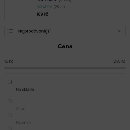
SKLADEM
(25 ks)
189 Kč
Ř
Nejprodávanější
a
Doporučujeme
z
Cena
e
Nejlevnější
n
Nejdražší
í
15
Kč
245
Kč
p
Abecedně
r
o
d
Na skladě
u
k
t
Akce
ů
Novinka