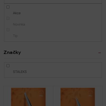
k
t
Akce
ů
Novinka
Tip
Značky
STALEKS
V
ý
p
i