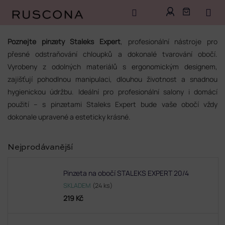
Přejít
na
Poznejte pinzety Staleks Expert
, profesionální nástroje pro
obsah
přesné odstraňování chloupků a dokonalé tvarování obočí.
Vyrobeny z odolných materiálů s ergonomickým designem,
zajišťují pohodlnou manipulaci, dlouhou životnost a snadnou
hygienickou údržbu. Ideální pro profesionální salony i domácí
použití – s pinzetami Staleks Expert bude vaše obočí vždy
dokonale upravené a esteticky krásné.
Nejprodávanější
Pinzeta na obočí STALEKS EXPERT 20/4
SKLADEM
(24 ks)
219 Kč