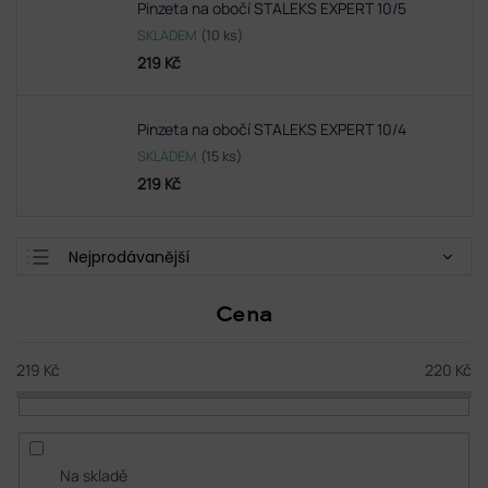
Pinzeta na obočí STALEKS EXPERT 10/5
SKLADEM
(10 ks)
219 Kč
Pinzeta na obočí STALEKS EXPERT 10/4
SKLADEM
(15 ks)
219 Kč
Ř
Nejprodávanější
a
Doporučujeme
z
Cena
e
Nejlevnější
n
Nejdražší
í
219
Kč
220
Kč
p
Abecedně
r
o
d
Na skladě
u