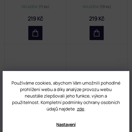
SKLADEM
(11 ks)
SKLADEM
(19 ks)
219 Kč
219 Kč
Používáme cookies, abychom Vám umožnili pohodlné
prohlížení webu a díky analýze provozu webu
neustále zlepšovali jeho funkce, výkon a
použitelnost. Kompletní podmínky ochrany osobních
Pinzeta na obočí STALEKS
Pinzeta na obočí STALEKS
údajů najdete
zde
.
EXPERT 11/4 FIALOVÁ
EXPERT 10/3
SKLADEM
(13 ks)
SKLADEM
(3 ks)
Nastavení
219 Kč
219 Kč