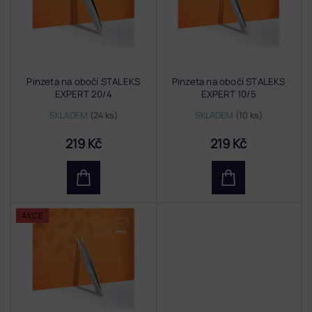
s
p
r
o
d
Pinzeta na obočí STALEKS
Pinzeta na obočí STALEKS
u
EXPERT 20/4
EXPERT 10/5
k
t
SKLADEM
(24 ks)
SKLADEM
(10 ks)
ů
219 Kč
219 Kč
AKCE