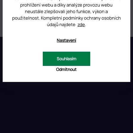
prohlížení webu a díky analýze provozu webu
Kategorie
:
Jednorázové pilníky v sadě
neustále zlepšovali jeho funkce, výkon a
použitelnost. Kompletní podmínky ochrany osobních
Hmotnost
:
0.01 kg
údajů najdete
zde
.
Z
Nastavení
á
p
INSTAGRAM
Souhlasím
a
t
Odmítnout
í