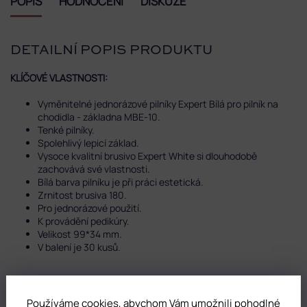
POPIS
HODNOCENÍ
DISKUZE
DETAILNÍ POPIS PRODUKTU
KLÍČOVÉ VLASTNOSTI:
Vyměnitelné jednorázové pilníky Expert Bílá pro pilník na
chodidla - základna MBE-10.
Tenké pilníky.
Spolehlivý lepicí základ.
Vysoce kvalitní brusivo Expert White si dlouhodobě
zachovává své vlastnosti.
Bílá barva pilníku je při práci estetická.
Zrnitost brusiva 180.
Pro jednorázové použití.
K provádění pedikúry.
Velikost 99*34 mm.
V balení je 30 kusů.
DOPLŇKOVÉ PARAMETRY
Používáme cookies, abychom Vám umožnili pohodlné