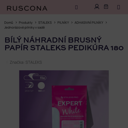
Přejít
na
Domů
Produkty
STALEKS
PILNÍKY
ADHASIVNÍ PILNÍKY
obsah
Jednorázové pilníky v sadě
BÍLÝ NÁHRADNÍ BRUSNÝ
PAPÍR STALEKS PEDIKÚRA 180
Značka:
STALEKS