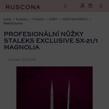
Přejít
na
Domů
Produkty
STALEKS
NŮŽKY
NŮŽKY NA KŮŽIČKU
obsah
Řada Exclusive
PROFESIONÁLNÍ NŮŽKY
STALEKS EXCLUSIVE SX-21/1
MAGNOLIA
Značka:
STALEKS