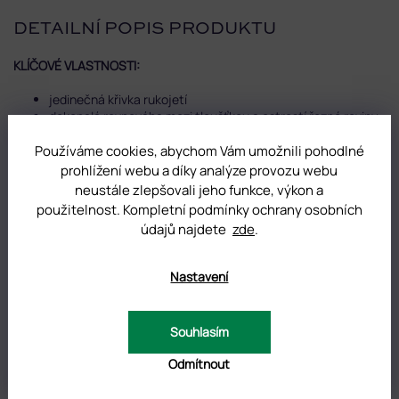
DETAILNÍ POPIS PRODUKTU
KLÍČOVÉ VLASTNOSTI:
jedinečná křivka rukojetí
dokonalá rovnováha mezi tloušťkou a ostrostí řezné roviny
úzké hroty
Používáme cookies, abychom Vám umožnili pohodlné
klasické zakřivení čepele (R300 mm)
zkrácené rukojeti pro lepší přesnost pohybu
prohlížení webu a díky analýze provozu webu
ručně broušené pomocí mikroskopu
neustále zlepšovali jeho funkce, výkon a
leštěné ostří pro chirurgicky přesné stříhání kůžičky
použitelnost. Kompletní podmínky ochrany osobních
výjimečná tvrdost materiálu a plynulý tah
údajů najdete
zde
.
extrémní odolnost
Nastavení
DOPLŇKOVÉ PARAMETRY
Kategorie
:
Nůžky na kůžičku Staleks Exclusive
Souhlasím
Odmítnout
Hmotnost
:
0.01 kg