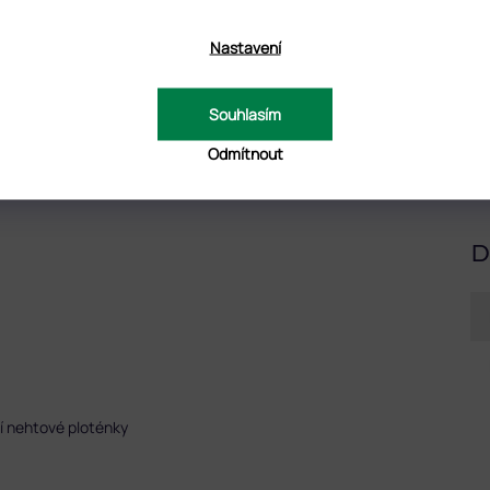
Nastavení
Souhlasím
Odmítnout
ISKUZE
D
í nehtové ploténky