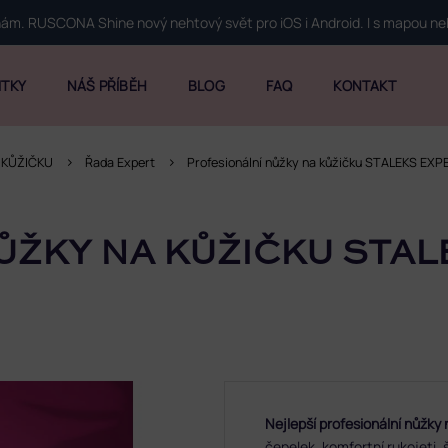
 nám. RUSCONA Shine nový nehtový svět pro iOS i Android. I s mapou n
ITKY
NÁŠ PŘÍBĚH
BLOG
FAQ
KONTAKT
 KŮŽIČKU
Řada Expert
Profesionální nůžky na kůžičku STALEKS EXP
ŽKY NA KŮŽIČKU STAL
Nejlepší profesionální nůžky 
čepelek, komfortní rukojeti,