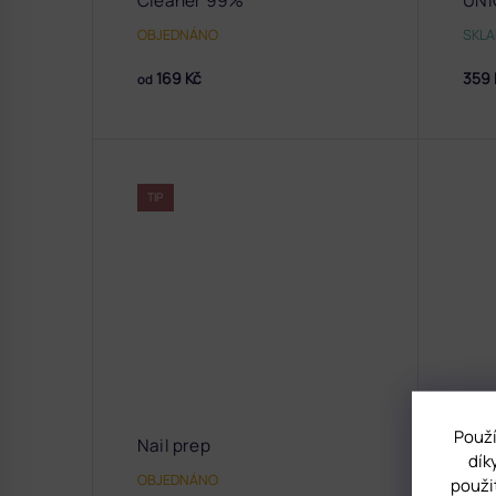
Cleaner 99%
UNI
OBJEDNÁNO
SKL
169 Kč
359 
od
TIP
Použí
Nail prep
dík
OBJEDNÁNO
použi