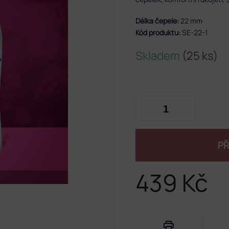
Délka čepele:
22 mm
Kód produktu:
SE-22-1
Skladem
(25 ks)
PŘ
439 Kč
Měrná
cena: