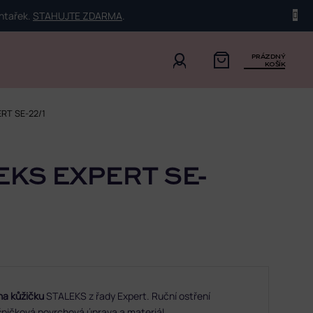
ehtařek.
STAHUJTE ZDARMA
.
PRÁZDNÝ
KOŠÍK
ERT SE-22/1
EKS EXPERT SE-
na kůžičku
STALEKS z řady Expert. Ruční ostření
 špičková povrchová úprava a materiál.