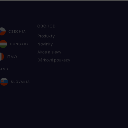
OBCHOD
CZECHIA
Produkty
Novinky
HUNGARY
Akce a slevy
ITALY
Dárkové poukazy
LAND
A
SLOVAKIA