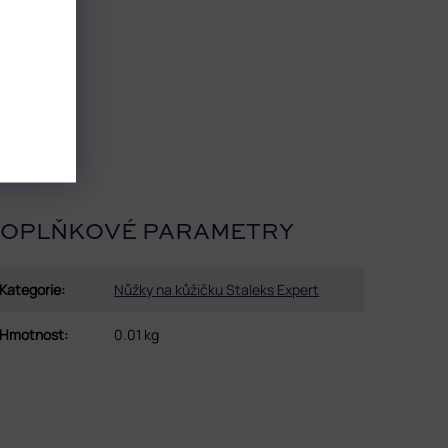
OPLŇKOVÉ PARAMETRY
Kategorie
:
Nůžky na kůžičku Staleks Expert
Hmotnost
:
0.01 kg