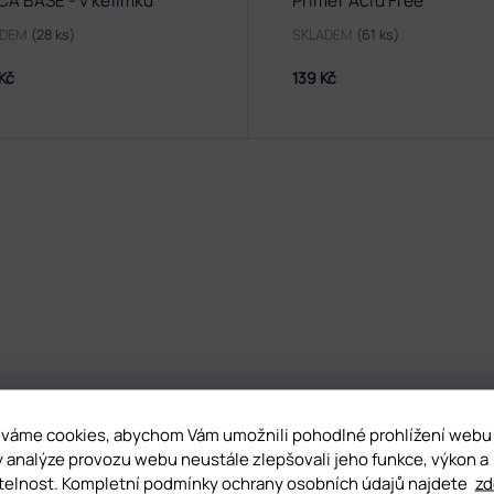
CA BASE - v kelímku
Primer Acid Free
ADEM
(28 ks)
SKLADEM
(61 ks)
Kč
139 Kč
váme cookies, abychom Vám umožnili pohodlné prohlížení webu
y analýze provozu webu neustále zlepšovali jeho funkce, výkon a
telnost. Kompletní podmínky ochrany osobních údajů najdete
zd