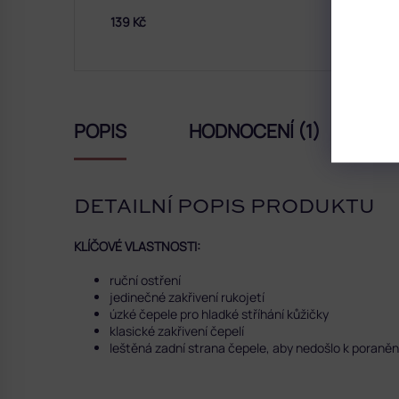
139 Kč
POPIS
HODNOCENÍ (1)
D
DETAILNÍ POPIS PRODUKTU
KLÍČOVÉ VLASTNOSTI:
ruční ostření
jedinečné zakřivení rukojetí
úzké čepele pro hladké stříhání kůžičky
klasické zakřivení čepelí
leštěná zadní strana čepele, aby nedošlo k poraněn