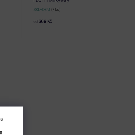
FLUFFI Milkyway
SKLADEM
(7 ks)
369 Kč
od
 a
e
.