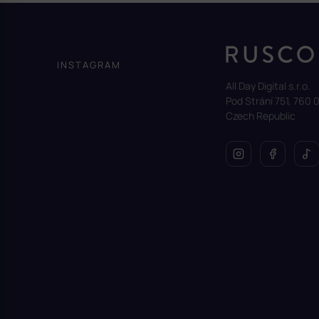
Z
á
p
a
INSTAGRAM
t
All Day Digital s.r.o.
í
Pod Strání 751, 760 0
Czech Republic