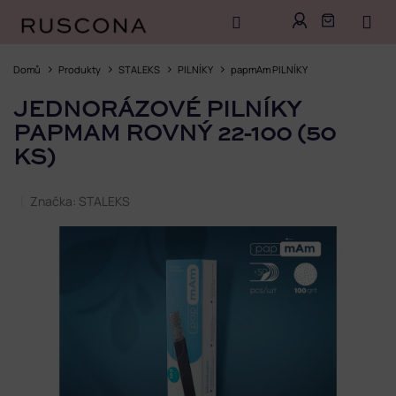
Přejít
na
Domů
Produkty
STALEKS
PILNÍKY
papmAm PILNÍKY
obsah
JEDNORÁZOVÉ PILNÍKY
PAPMAM ROVNÝ 22-100 (50
KS)
Značka:
STALEKS