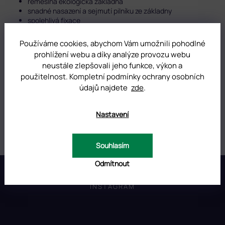
řemeslná ekologická základna
snadné nasazení a sejmutí pilníku ze základny
spolehlivá fixace
čistý nástroj bez lepidla po práci
pro jednorázové použití
Používáme cookies, abychom Vám umožnili pohodlné
používá se se základnami: MBE-20, SPBE-20, WBE-20
prohlížení webu a díky analýze provozu webu
neustále zlepšovali jeho funkce, výkon a
DOPLŇKOVÉ PARAMETRY
použitelnost. Kompletní podmínky ochrany osobních
údajů najdete
zde
.
Kategorie
:
papmAm pilníky
Nastavení
Hmotnost
:
0.01 kg
Souhlasím
Z
Odmítnout
á
p
INSTAGRAM
a
t
í