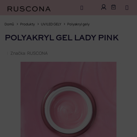
Přejít
na
Domů
Produkty
UV/LED GELY
Polyakryl gely
obsah
POLYAKRYL GEL LADY PINK
Značka:
RUSCONA