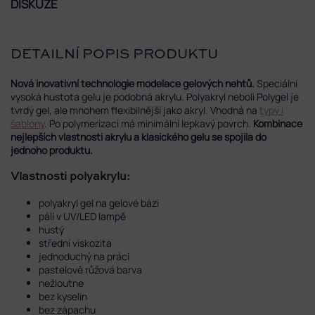
DISKUZE
DETAILNÍ POPIS PRODUKTU
Nová inovativní technologie modelace gelových nehtů.
Speciální
vysoká hustota gelu je podobná akrylu. Polyakryl neboli Polygel je
tvrdý gel, ale mnohem flexibilnější jako akryl. Vhodná na
typy i
šablony
. Po polymerizaci má
minimální lepkavý povrch.
Kombinace
nejlepších vlastnosti akrylu a klasického gelu se spojila do
jednoho produktu.
Vlastnosti polyakrylu:
polyakryl gel na gelové bázi
pálí v UV/LED lampě
hustý
střední viskozita
jednoduchý na práci
pastelově růžová barva
nežloutne
bez kyselin
bez zápachu