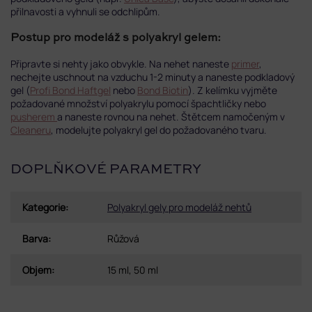
přilnavosti a vyhnuli se odchlipům.
Postup pro modeláž s polyakryl gelem:
Připravte si nehty jako obvykle. Na nehet naneste
primer
,
nechejte uschnout na vzduchu 1-2 minuty a naneste podkladový
gel (
Profi Bond Haftgel
nebo
Bond Biotin
). Z kelímku vyjměte
požadované množství polyakrylu pomocí špachtličky nebo
pusherem
a naneste rovnou na nehet. Štětcem namočeným v
Cleaneru
, modelujte polyakryl gel do požadovaného tvaru.
DOPLŇKOVÉ PARAMETRY
Kategorie
:
Polyakryl gely pro modeláž nehtů
Barva
:
Růžová
Objem
:
15 ml, 50 ml