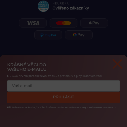
KRÁSNÉ VĚCI DO
VAŠEHO E-MAILU
RUSCONA má parádní newsletter. Je přátelský a plný krásných věcí.
Zásady ochrany osobních údajů
Cookies
PŘIHLÁSIT
Copyright 2026
RUSCONA Česko
. Všechna práva vyhrazena.
Upravit nastavení cookies
Přihlášením souhlasíte, že Vám budeme zasílat e-mailem novinky
z webu www.ruscona.cz.
Created by
Shoptak.cz
Bye, Bye Insta. Nehty patří nám. RUSCONA Shine nový
nehtový svět pro iOS i Android. I s mapou nehtařek.
STAHUJTE ZDARMA
.