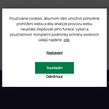
Používáme cookies, abychom Vám umožnili pohodlné
DOPLŇKOVÉ PARAMETRY
prohlížení webu a díky analýze provozu webu
neustále zlepšovali jeho funkce, výkon a
Kategorie
:
Pushery Staleks UNIQ
použitelnost. Kompletní podmínky ochrany osobních
údajů najdete
zde
.
Hmotnost
:
0.01 kg
Nastavení
Položka byla vyprodána…
Souhlasím
Z
Odmítnout
á
p
INSTAGRAM
a
t
í