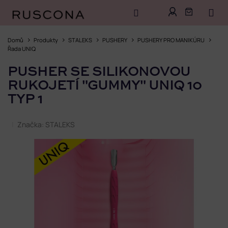
Přejít
na
Domů
Produkty
STALEKS
PUSHERY
PUSHERY PRO MANIKÚRU
obsah
Řada UNIQ
PUSHER SE SILIKONOVOU
RUKOJETÍ "GUMMY" UNIQ 10
TYP 1
Značka:
STALEKS