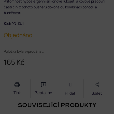
Přítomnost hypoalergenní silikonové rukojeti a kovové pracovní
části činí z tohoto pusheru dokonalou kombinaci pohodlí a
funkčnosti.
Kód:
PQ-10/1
Objednáno
Položka byla vyprodána…
165 Kč
Měrná
cena:
Tisk
Zeptat se
Hlídat
Sdílet
SOUVISEJÍCÍ PRODUKTY