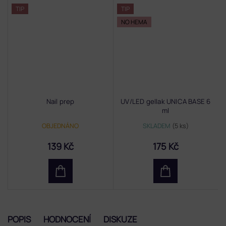
TIP
TIP
NO HEMA
Nail prep
UV/LED gellak UNICA BASE 6
ml
OBJEDNÁNO
SKLADEM
(5 ks)
139 Kč
175 Kč
POPIS
HODNOCENÍ
DISKUZE