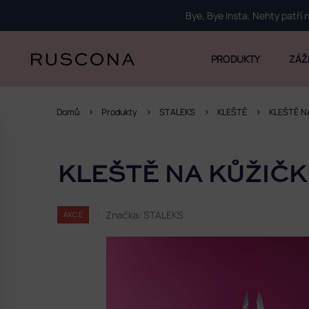
Přejít
Bye, Bye Insta. Nehty patří
na
obsah
PRODUKTY
ZÁŽ
Domů
Produkty
STALEKS
KLEŠTĚ
KLEŠTĚ N
P
o
KLEŠTĚ NA KŮŽIČK
s
t
r
Značka:
STALEKS
AKCE
a
n
n
í
p
a