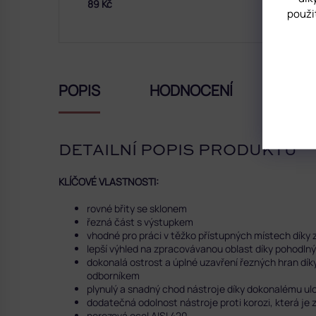
89 Kč
použi
POPIS
HODNOCENÍ
DISK
DETAILNÍ POPIS PRODUKTU
KLÍČOVÉ VLASTNOSTI:
rovné břity se sklonem
řezná část s výstupkem
vhodné pro práci v těžko přístupných místech díky 
lepší výhled na zpracovávanou oblast díky pohodl
dokonalá ostrost a úplné uzavření řezných hran d
odborníkem
plynulý a snadný chod nástroje díky dokonalému ulo
dodatečná odolnost nástroje proti korozi, která je
nerezová ocel AISI 420