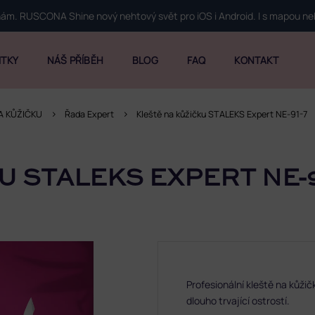
 nám. RUSCONA Shine nový nehtový svět pro iOS i Android. I s mapou n
ITKY
NÁŠ PŘÍBĚH
BLOG
FAQ
KONTAKT
A KŮŽIČKU
Řada Expert
Kleště na kůžičku STALEKS Expert NE-91-7
U STALEKS EXPERT NE-9
Profesionální kleště na kůžič
dlouho trvající ostrostí.