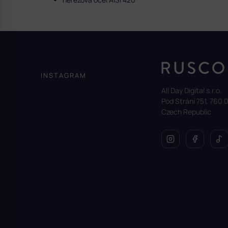
Z
á
p
a
INSTAGRAM
t
All Day Digital s.r.o.
í
Pod Strání 751, 760 0
Czech Republic