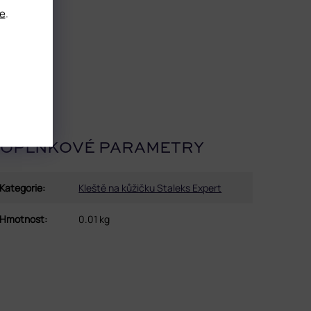
e
.
OPLŇKOVÉ PARAMETRY
Kategorie
:
Kleště na kůžičku Staleks Expert
Hmotnost
:
0.01 kg