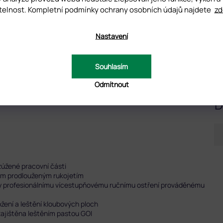
telnost. Kompletní podmínky ochrany osobních údajů najdete
zd
Nastavení
UZE
Souhlasím
Odmítnout
D
zúžené pracovní části
ným prodlouženým rukojetím
íky profesionálnímu vícestupňovému ručnímu ostření prováděnému
žení a leštění kloubových ploch
 zajištěna leštěním pastou GOI