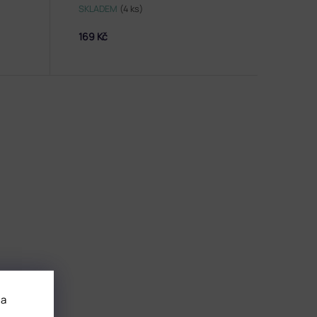
SKLADEM
(4 ks)
169 Kč
 a