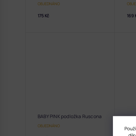
OBJEDNÁNO
OBJ
175 Kč
169 
BABY PINK podložka Ruscona
OBJEDNÁNO
Použí
dík