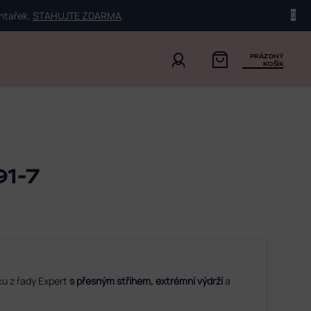
ehtařek.
STAHUJTE ZDARMA
.
PRÁZDNÝ
KOŠÍK
1-7
ku z řady Expert
s přesným střihem, extrémní výdrží
a