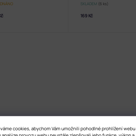
EDNÁNO
SKLADEM
(6 ks)
Kč
169 Kč
váme cookies, abychom Vám umožnili pohodlné prohlížení webu
y analýze provozu webu neustále zlepšovali jeho funkce, výkon a