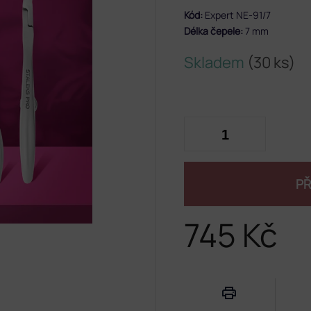
Kód:
Expert NE-91/7
Délka čepele:
7
mm
Skladem
(30 ks)
PŘ
745 Kč
Měrná
cena: