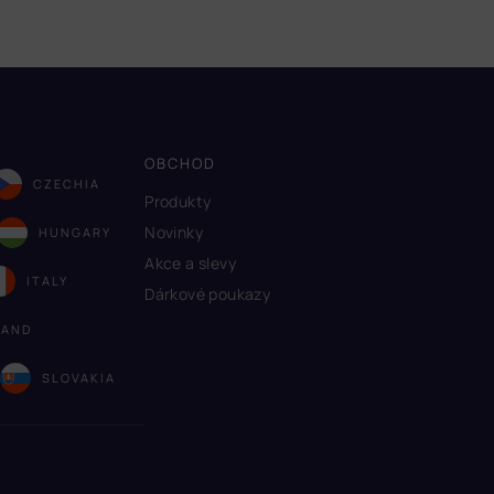
OBCHOD
CZECHIA
Produkty
Novinky
HUNGARY
Akce a slevy
ITALY
Dárkové poukazy
LAND
A
SLOVAKIA