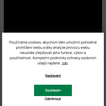
Používáme cookies, abychom Vám umožnili pohodlné
prohlížení webu a díky analýze provozu webu
neustále zlepšovali jeho funkce, výkon a
použitelnost. Kompletní podmínky ochrany osobních
údajů najdete
zde
.
Nastavení
DOPLŇKOVÉ PARAMETRY
Souhlasím
Kategorie
:
Kleště na kůžičku Staleks Expert
Odmítnout
Hmotnost
:
0.01 kg