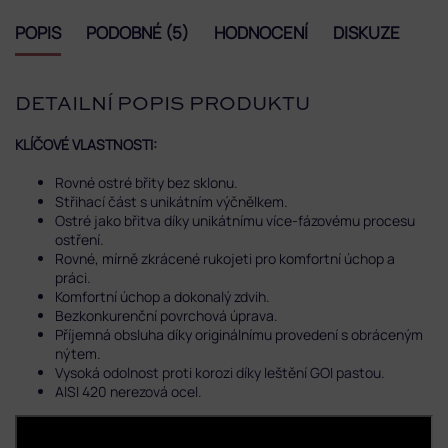
POPIS
PODOBNÉ (5)
HODNOCENÍ
DISKUZE
DETAILNÍ POPIS PRODUKTU
KLÍČOVÉ VLASTNOSTI:
Rovné ostré břity bez sklonu.
Střihací část s unikátním výčnělkem.
Ostré jako břitva díky unikátnímu více-fázovému procesu
ostření.
Rovné, mírně zkrácené rukojeti pro komfortní úchop a
práci.
Komfortní úchop a dokonalý zdvih.
Bezkonkurenční povrchová úprava.
Příjemná obsluha díky originálnímu provedení s obráceným
nýtem.
Vysoká odolnost proti korozi díky leštění GOI pastou.
AISI 420 nerezová ocel.