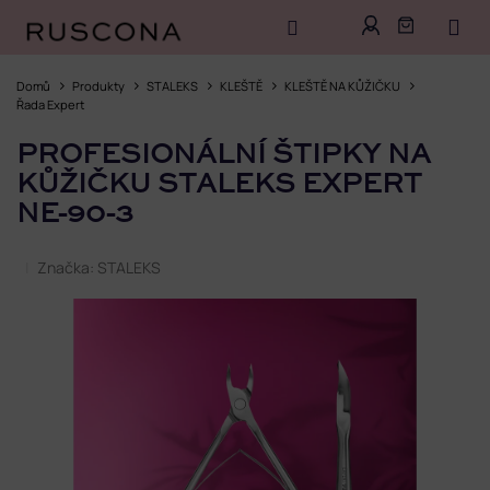
Přejít
na
Domů
Produkty
STALEKS
KLEŠTĚ
KLEŠTĚ NA KŮŽIČKU
obsah
Řada Expert
PROFESIONÁLNÍ ŠTIPKY NA
KŮŽIČKU STALEKS EXPERT
NE-90-3
Značka:
STALEKS