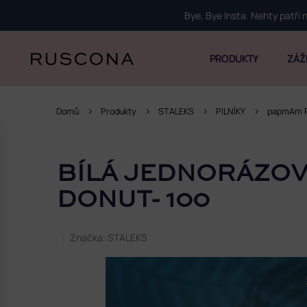
Přejít
Bye, Bye Insta. Nehty patří
na
obsah
PRODUKTY
ZÁŽ
Domů
Produkty
STALEKS
PILNÍKY
papmAm P
P
o
BÍLÁ JEDNORÁZOV
s
t
DONUT- 100
r
a
Značka:
STALEKS
n
n
í
p
a