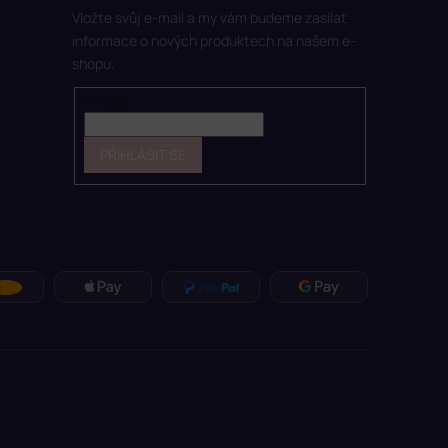
Vložte svůj e-mail a my vám budeme zasílat
informace o nových produktech na našem e-
shopu.
E-mail
PŘIHLÁSIT SE