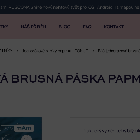
 nám. RUSCONA Shine nový nehtový svět pro iOS i Android. I s mapou n
ITKY
NÁŠ PŘÍBĚH
BLOG
FAQ
KONTAKT
ILNÍKY
Jednorázové pilníky papmAm DONUT
Bílá jednorázová bru
Á BRUSNÁ PÁSKA PAP
Praktický vyměnitelný bílý pi