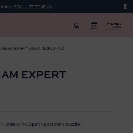
ehtařek.
STAHUJTE ZDARMA
.
PRÁZDNÝ
KOŠÍK
sná páska papmAm EXPERT DONUT- 100
MAM EXPERT
lník Staleks Pro Expert v plastovém pouzdře.