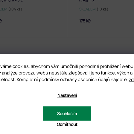
NÁ MBE 20
CHILLZ
ADEM
(104 ks)
SKLADEM
(10 ks)
Kč
175 Kč
UZE
váme cookies, abychom Vám umožnili pohodlné prohlížení webu
y analýze provozu webu neustále zlepšovali jeho funkce, výkon a
telnost. Kompletní podmínky ochrany osobních údajů najdete
zd
D
Nastavení
Souhlasím
u
cké při práci
Odmítnout
e základny