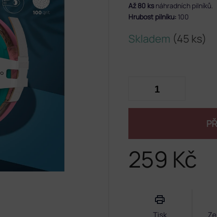
Až 80 ks
náhradních pilníků.
Hrubost pilníku:
100
Skladem
(45 ks)
PŘ
259 Kč
Měrná
cena:
Tisk
Ze