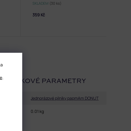
SKLADEM
(30 ks)
359 Kč
 a
e
.
OPLŇKOVÉ PARAMETRY
Kategorie
:
Jednorázové pilníky papmAm DONUT
Hmotnost
:
0.01 kg