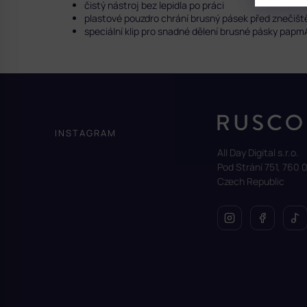
čistý nástroj bez lepidla po práci
plastové pouzdro chrání brusný pásek před znečiš
speciální klip pro snadné dělení brusné pásky pap
Z
á
p
a
INSTAGRAM
t
All Day Digital s.r.o.
í
Pod Strání 751, 760 0
Czech Republic