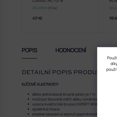
Classic NC-12-8
ROV
SKLADEM
(31 ks)
SKL
417 Kč
115 
POPIS
HODNOCENÍ
DISK
Použí
dík
použi
DETAILNÍ POPIS PRODUKTU
KLÍČOVÉ VLASTNOSTI:
délka jednorázové brusné pásky je 7 m
možnost libovolně měřit délku vyměnitelného pilník
vysoce kvalitní bílé brusivo EXPERT White je hygieni
spolehlivá fixace
snadné nasazení a sejmutí papmAmového pilníku z