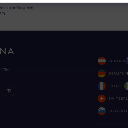
těním a poškozením
mAm
AUSTRIA
1 Zlín
GERMANY
FRANCE
SWITZER
SLOVENI