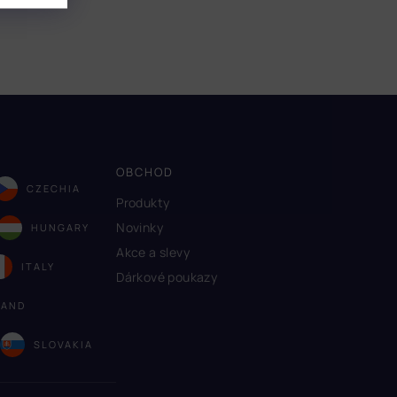
OBCHOD
CZECHIA
Produkty
Novinky
HUNGARY
Akce a slevy
ITALY
Dárkové poukazy
LAND
A
SLOVAKIA