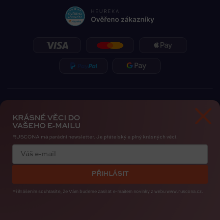
KRÁSNÉ VĚCI DO
VAŠEHO E-MAILU
RUSCONA má parádní newsletter. Je přátelský a plný krásných věcí.
Zásady ochrany osobních údajů
Cookies
PŘIHLÁSIT
Copyright 2026
RUSCONA Česko
. Všechna práva vyhrazena.
Upravit nastavení cookies
Přihlášením souhlasíte, že Vám budeme zasílat e-mailem novinky
z webu www.ruscona.cz.
Created by
Shoptak.cz
Bye, Bye Insta. Nehty patří nám. RUSCONA Shine nový
nehtový svět pro iOS i Android. I s mapou nehtařek.