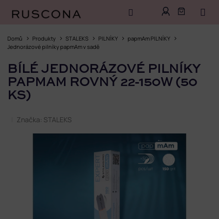
Přejít
na
Domů
Produkty
STALEKS
PILNÍKY
papmAm PILNÍKY
obsah
Jednorázové pilníky papmAm v sadě
BÍLÉ JEDNORÁZOVÉ PILNÍKY
PAPMAM ROVNÝ 22-150W (50
KS)
Značka:
STALEKS