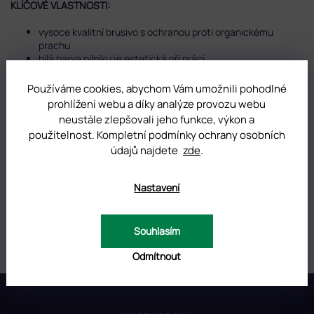
KLÍČOVÉ VLASTNOSTI:
vysoce kvalitní brusivo s ochranou proti organickému
prachu
bílá barva pilníku je estetická při práci
řemeslná ekologická základna
snadné nasazení a sejmutí pilníku ze základny
Používáme cookies, abychom Vám umožnili pohodlné
spolehlivá fixace
prohlížení webu a díky analýze provozu webu
čistý nástroj bez lepidla po práci
neustále zlepšovali jeho funkce, výkon a
pro jednorázové použití
použitelnost. Kompletní podmínky ochrany osobních
údajů najdete
zde
.
DOPLŇKOVÉ PARAMETRY
Nastavení
Kategorie
:
Jednorázové pilníky papmAm v sadě
Hmotnost
:
0.01 kg
Souhlasím
Odmítnout
Z
á
p