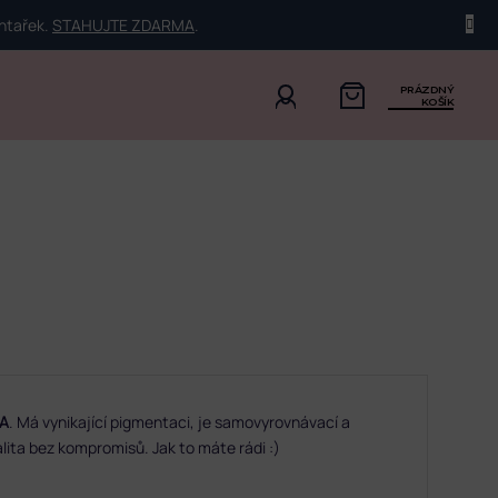
ehtařek.
STAHUJTE ZDARMA
.
PRÁZDNÝ
KOŠÍK
A
. Má vynikající pigmentaci, je samovyrovnávací a
lita bez kompromisů. Jak to máte rádi :)