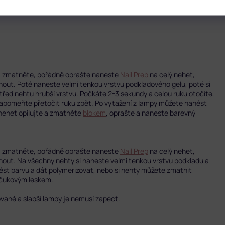
ku, zmatněte, pořádně oprašte naneste
Nail Prep
na celý nehet,
out. Poté naneste velmi tenkou vrstvu podkladového gelu, poté si
řed nehtu hrubší vrstvu. Počkáte 2-3 sekundy a celou ruku otočíte,
nezapomeňte přetočit ruku zpět. Po vytažení z lampy můžete nanést
 nehet opilujte a zmatněte
blokem
, oprašte a naneste barevný
ku, zmatněte, pořádně oprašte naneste
Nail Prep
na celý nehet,
out. Na všechny nehty si naneste velmi tenkou vrstvu podkladu a
ést barvu a dát polymerizovat, nebo si nehty můžete zmatnit
čukovým leskem.
ované a slabší lampy je nemusí zapéct.