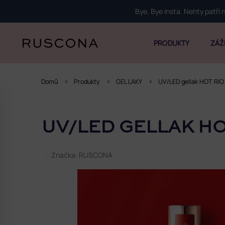
Přejít
Bye, Bye Insta. Nehty patří
na
obsah
PRODUKTY
ZÁŽ
Domů
Produkty
GEL LAKY
UV/LED gellak HOT RIO
P
o
UV/LED GELLAK HOT
s
t
r
Značka:
RUSCONA
a
n
n
í
p
a