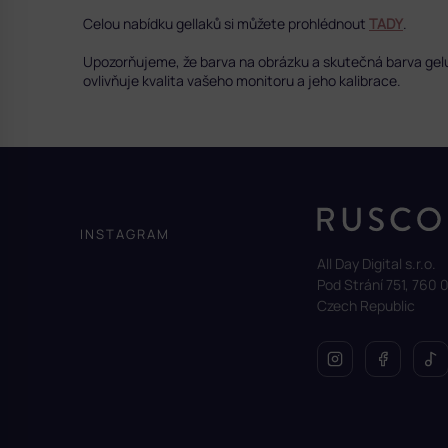
Celou nabídku gellaků si můžete prohlédnout
TADY
.
Upozorňujeme, že barva na obrázku a skutečná barva gelu se
ovlivňuje kvalita vašeho monitoru a jeho kalibrace.
Z
á
p
a
INSTAGRAM
t
All Day Digital s.r.o.
í
Pod Strání 751, 760 0
Czech Republic