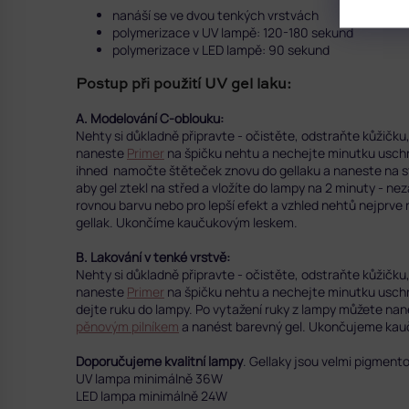
nanáší se ve dvou tenkých vrstvách
polymerizace v UV lampě: 120-180 sekund
polymerizace v LED lampě: 90 sekund
Postup při použití UV gel laku:
A. Modelování C-oblouku:
Nehty si důkladně připravte - očistěte, odstraňte kůžič
naneste
Primer
na špičku nehtu a nechejte minutku uschn
ihned namočte štěteček znovu do gellaku a naneste na st
aby gel ztekl na střed a vložíte do lampy na 2 minuty - 
rovnou barvu nebo pro lepší efekt a vzhled nehtů nejprve
gellak. Ukončíme kaučukovým leskem.
B. Lakování v tenké vrstvě:
Nehty si důkladně připravte - očistěte, odstraňte kůžič
naneste
Primer
na špičku nehtu a nechejte minutku uschn
dejte ruku do lampy. Po vytažení ruky z lampy můžete nan
pěnovým pilníkem
a nanést barevný gel.
Ukončujeme kau
Doporučujeme kvalitní lampy
. Gellaky jsou velmi pigment
UV lampa minimálně 36W
LED lampa minimálně 24W