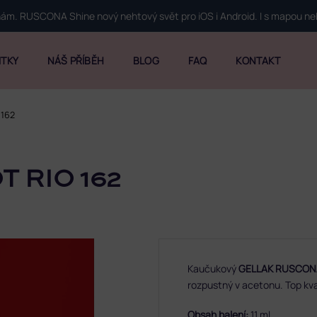
 nám. RUSCONA Shine nový nehtový svět pro iOS i Android. I s mapou n
ITKY
NÁŠ PŘÍBĚH
BLOG
FAQ
KONTAKT
 162
 RIO 162
Kaučukový
GELLAK RUSCON
rozpustný v acetonu. Top kva
Obsah balení:
11 ml