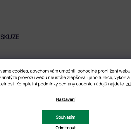
ISKUZE
D
váme cookies, abychom Vám umožnili pohodlné prohlížení webu
pigmentaci, je samovyrovnávací a rozpustný v acetonu. Skvěle přilne
y analýze provozu webu neustále zlepšovali jeho funkce, výkon a
. Při správné aplikaci až 4 týdny.
telnost. Kompletní podmínky ochrany osobních údajů najdete
zd
o původu, který se vyznačuje velkou pružností.
Nastavení
Souhlasím
Odmítnout