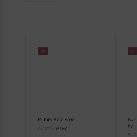
TIP
TIP
Primer Acid Free
Buni
ks
SKLADEM
(57 ks)
SKL