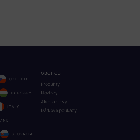
OBCHOD
CZECHIA
Produkty
Novinky
HUNGARY
Akce a slevy
ITALY
Dárkové poukazy
LAND
A
SLOVAKIA