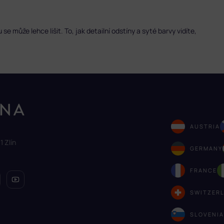
 může lehce lišit. To, jak detailní odstíny a syté barvy vidíte,
AUSTRIA
1 Zlín
GERMANY
FRANCE
SWITZER
SLOVENI