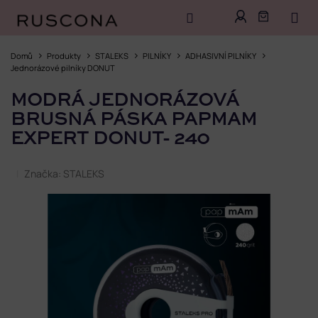
Přejít
na
Domů
Produkty
STALEKS
PILNÍKY
ADHASIVNÍ PILNÍKY
obsah
Jednorázové pilníky DONUT
MODRÁ JEDNORÁZOVÁ
BRUSNÁ PÁSKA PAPMAM
EXPERT DONUT- 240
Značka:
STALEKS