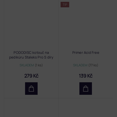
TIP
PODODISC kotouč na
Primer Acid Free
pedikúru Staleks Pro S díry
SKLADEM
(1 ks)
SKLADEM
(77 ks)
279 Kč
139 Kč