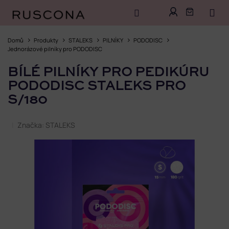
Přejít
na
Domů
Produkty
STALEKS
PILNÍKY
PODODISC
obsah
Jednorázové pilníky pro PODODISC
BÍLÉ PILNÍKY PRO PEDIKÚRU
PODODISC STALEKS PRO
S/180
Značka:
STALEKS