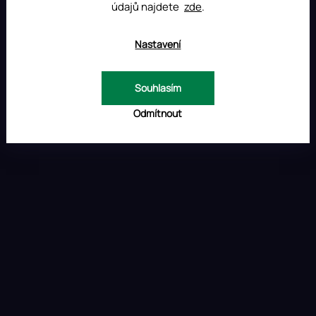
údajů najdete
zde
.
á
p
INSTAGRAM
a
Nastavení
t
í
Souhlasím
Odmítnout