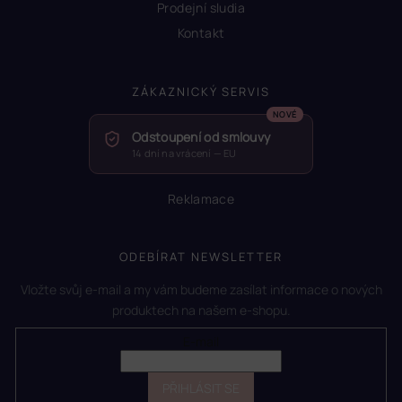
Prodejní sludia
Kontakt
ZÁKAZNICKÝ SERVIS
Odstoupení od smlouvy
14 dní na vrácení — EU
Reklamace
ODEBÍRAT NEWSLETTER
Vložte svůj e-mail a my vám budeme zasílat informace o nových
produktech na našem e-shopu.
E-mail
PŘIHLÁSIT SE