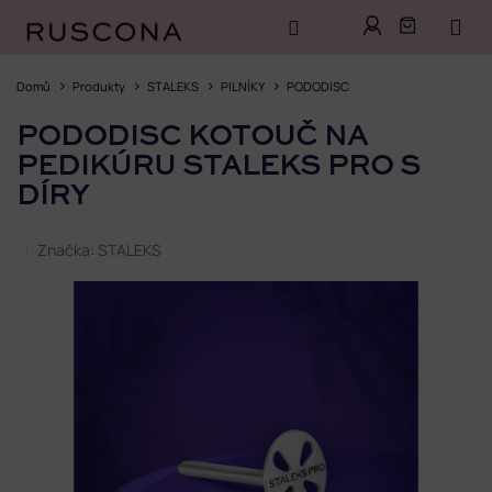
Přejít
na
Domů
Produkty
STALEKS
PILNÍKY
PODODISC
obsah
PODODISC KOTOUČ NA
PEDIKÚRU STALEKS PRO S
DÍRY
Značka:
STALEKS