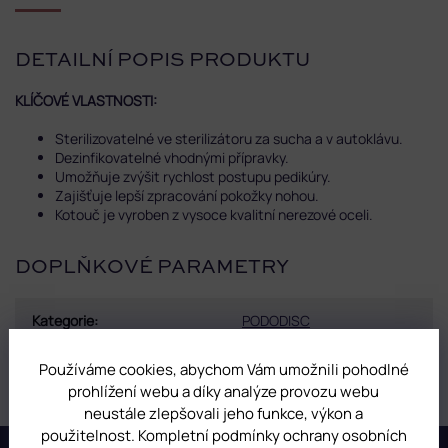
DETAILNÍ POPIS PRODUKTU
KLÍČOVÉ VLASTNOSTI:
Sterilizovatelné ve sterilizátoru za sucha a v autoklávu.
Dezinfikovatelné vhodnými přípravky.
Umožňuje zvýšit rychlost postupu pedikúry.
Zajišťuje lepší zpracování pokožky nohou.
Kotouč je vyroben z vysoce kvalitní nerezové oceli.
DOPLŇKOVÉ PARAMETRY
Kategorie
:
PODODISC
Hmotnost
:
0.01 kg
Používáme cookies, abychom Vám umožnili pohodlné
prohlížení webu a díky analýze provozu webu
neustále zlepšovali jeho funkce, výkon a
použitelnost. Kompletní podmínky ochrany osobních
Z